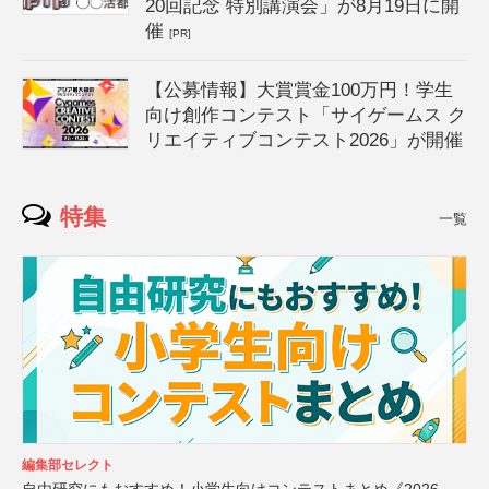
20回記念 特別講演会」が8月19日に開
催
[PR]
【公募情報】大賞賞金100万円！学生
向け創作コンテスト「サイゲームス ク
リエイティブコンテスト2026」が開催
特集
一覧
編集部セレクト