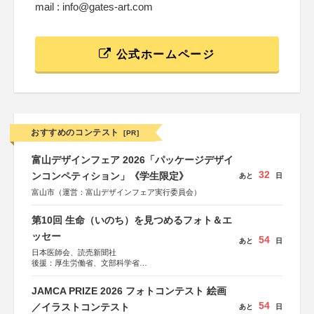
mail : info@gates-art.com
公式ホームページ
おすすめのコンテスト
[PR]
富山デザインフェア 2026「パッケージデザイ
32
ンコンペティション」《学生限定》
あと
日
富山市（運営：富山デザインフェア実行委員会）
第10回 生命（いのち）を見つめるフォト＆エ
ッセー
54
あと
日
日本医師会、読売新聞社
後援：厚生労働省、文部科学省
協賛：東京海上日動火災保険株式会社、東京海上日動あん
しん生命保険株式会社
JAMCA PRIZE 2026 フォトコンテスト 絵画
54
／イラストコンテスト
あと
日