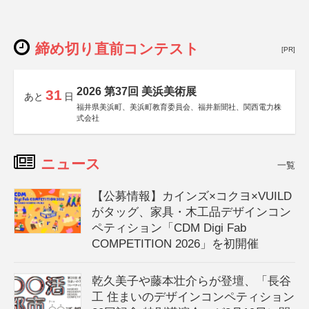
締め切り直前コンテスト
[PR]
2026 第37回 美浜美術展
31
あと
日
福井県美浜町、美浜町教育委員会、福井新聞社、関西電力株
式会社
ニュース
一覧
【公募情報】カインズ×コクヨ×VUILD
がタッグ、家具・木工品デザインコン
ペティション「CDM Digi Fab
COMPETITION 2026」を初開催
乾久美子や藤本壮介らが登壇、「長谷
工 住まいのデザインコンペティション