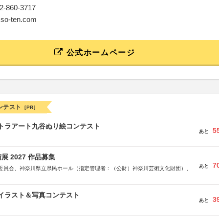
042-860-3717
@so-ten.com
公式ホームページ
ンテスト
[PR]
ルトラアート九谷ぬり絵コンテスト
5
あと
 2027 作品募集
7
あと
委員会、神奈川県立県民ホール（指定管理者：（公財）神奈川芸術文化財団）、
修イラスト＆写真コンテスト
3
あと