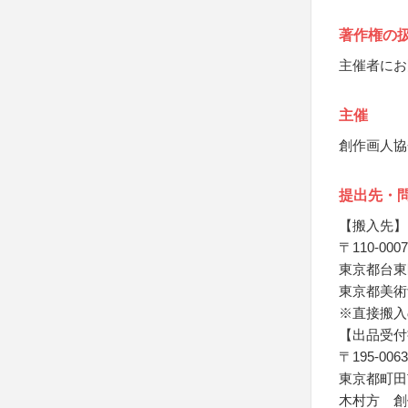
著作権の
主催者にお
主催
創作画人協
提出先・
【搬入先】
〒110-0007
東京都台東
東京都美術
※直接搬入
【出品受付
〒195-0063
東京都町田市
木村方 創