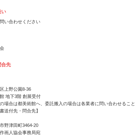
扱い
問い合わせください
会
問合先
区上野公園8-36
館 地下3階 創展受付
の場合は都美術館へ、委託搬入の場合は各業者に問い合わせるこ
書送付先・問合先】
野津田町3464-20
作画人協会事務局宛