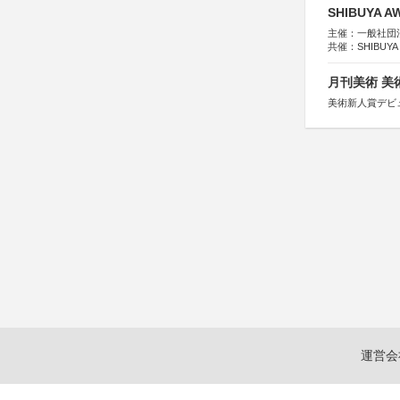
SHIBUYA A
主催：一般社団法人
共催：SHIBUYA
※共催・後援等
月刊美術 美
美術新人賞デビ
運営会