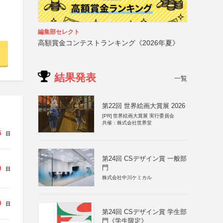
編集部セレクト
高額賞金コンテストランキング《2026年夏》
結果発表
一覧
第22回 世界絵画大賞展 2026
[PR]
世界絵画大賞展 実行委員会
共催：株式会社世界堂
5
日
第24回 CSデザイン賞 一般部
門
0
日
株式会社中川ケミカル
9
日
第24回 CSデザイン賞 学生部
門《学生限定》