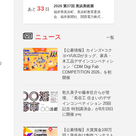
2026 第37回 美浜美術展
33
あと
日
福井県美浜町、美浜町教育委員
会、福井新聞社、関西電力株式会
社
ニュース
一覧
【公募情報】カインズ×コク
ヨ×VUILDがタッグ、家具・
木工品デザインコンペティシ
の
ョン「CDM Digi Fab
COMPETITION 2026」を初
開催
乾久美子や藤本壮介らが登
壇、「長谷工 住まいのデザ
インコンペティション 20回
記念 特別講演会」が8月19日
に開催
[PR]
【公募情報】大賞賞金100万
円！学生向け創作コンテスト