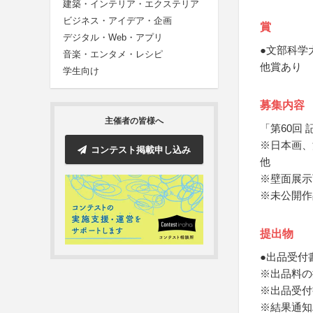
建築・インテリア・エクステリア
ビジネス・アイデア・企画
賞
デジタル・Web・アプリ
●文部科学
音楽・エンタメ・レシピ
他賞あり
学生向け
募集内容
主催者の皆様へ
「第60回
※日本画、
コンテスト掲載申し込み
他
※壁面展示
※未公開作
提出物
●出品受付
※出品料の
※出品受付
※結果通知