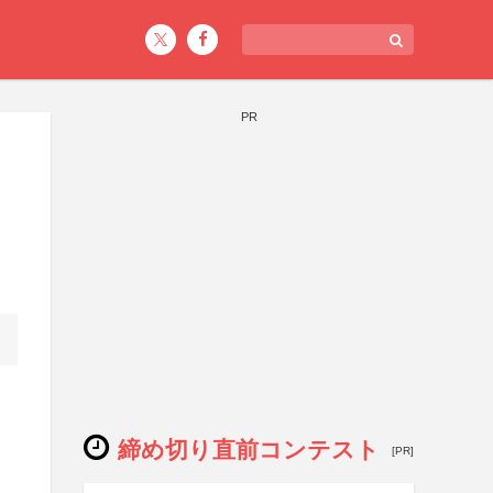
PR
締め切り直前コンテスト
[PR]