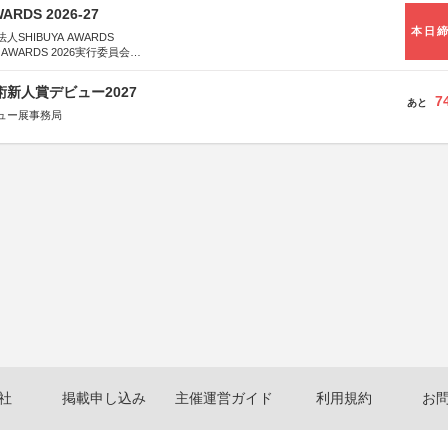
WARDS 2026-27
本日
SHIBUYA AWARDS
 AWARDS 2026実行委員会
は決定次第、公式ホームページにて発表
術新人賞デビュー2027
7
あと
ュー展事務局
社
掲載申し込み
主催運営ガイド
利用規約
お