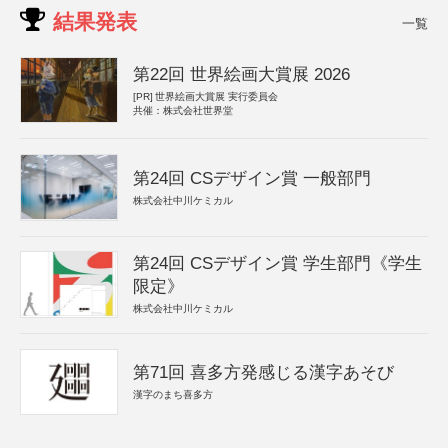
結果発表
一覧
第22回 世界絵画大賞展 2026
[PR]
世界絵画大賞展 実行委員会
共催：株式会社世界堂
第24回 CSデザイン賞 一般部門
株式会社中川ケミカル
第24回 CSデザイン賞 学生部門《学生
限定》
株式会社中川ケミカル
第71回 喜多方発感じる漢字あそび
漢字のまち喜多方