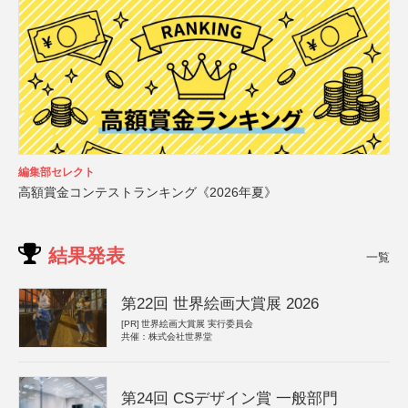
編集部セレクト
高額賞金コンテストランキング《2026年夏》
結果発表
一覧
第22回 世界絵画大賞展 2026
[PR]
世界絵画大賞展 実行委員会
共催：株式会社世界堂
第24回 CSデザイン賞 一般部門