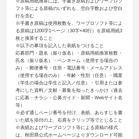
※原稿用紙換算には、手書き原稿およびワープロソ
フト等による原稿のいずれも、空白字数および空白
行を含む
※手書き原稿は使用枚数を、ワープロソフト等によ
る原稿は1200字1ページ（30字×40行）を原稿用紙3
枚と換算すること
※以下の事項を記入した表紙をつけること
応募部門・題名（振り仮名）・原稿用紙換算枚数・
氏名（振り仮名）・ペンネーム（使用する場合の
み）・郵便番号・住所・電話番号・メールアドレス
（使用する場合のみ）・年齢・性別（任意）・職業
（学生の場合は学生と記入／任意）・引用または参
考にした資料／文献・募集を知ったきっかけ（過去
に応募・チラシ・公募ガイド・新聞・Webサイト名
等）
※必ず通しページ番号を付け、表紙、あらすじを書
いた紙を添付の上、右肩をクリップ等でとじること
※表紙およびワープロソフト等による原稿の様式
は、秋田県公式ホームページよりダウンロード可能