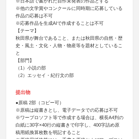
※日本語で書かれた自作未発表の作品とする
※他の文学賞やコンクールに同時期に応募している
作品の応募は不可
※応募作品を生成AIで作成することは不可
【テーマ】
秋田県が舞台であること、または秋田県の自然・歴
史・風土・文化・人物・物産等を題材としているこ
と
【部門】
（1）小説の部
（2）エッセイ・紀行文の部
提出物
●原稿 2部（コピー可）
※原稿は縦書きとし、電子データでの応募は不可
※ワープロソフト等で作成する場合は、横長A4判の
白紙に30字×40行の縦書きで印字し、400字詰め原
稿用紙換算枚数を明記すること