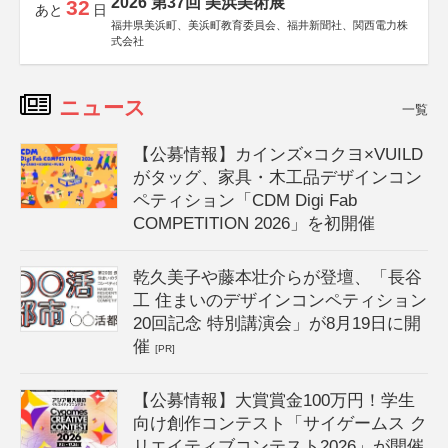
2026 第37回 美浜美術展
32
あと
日
福井県美浜町、美浜町教育委員会、福井新聞社、関西電力株
式会社
ニュース
一覧
【公募情報】カインズ×コクヨ×VUILD
がタッグ、家具・木工品デザインコン
ペティション「CDM Digi Fab
COMPETITION 2026」を初開催
乾久美子や藤本壮介らが登壇、「長谷
工 住まいのデザインコンペティション
20回記念 特別講演会」が8月19日に開
催
[PR]
【公募情報】大賞賞金100万円！学生
向け創作コンテスト「サイゲームス ク
リエイティブコンテスト2026」が開催