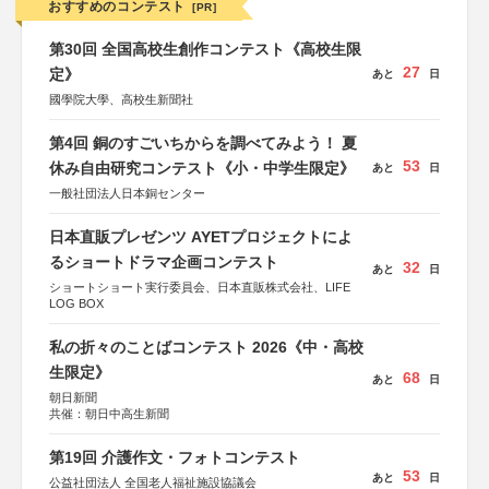
おすすめのコンテスト
[PR]
第30回 全国高校生創作コンテスト《高校生限
27
定》
あと
日
國學院大學、高校生新聞社
第4回 銅のすごいちからを調べてみよう！ 夏
53
休み自由研究コンテスト《小・中学生限定》
あと
日
一般社団法人日本銅センター
日本直販プレゼンツ AYETプロジェクトによ
るショートドラマ企画コンテスト
32
あと
日
ショートショート実行委員会、日本直販株式会社、LIFE
LOG BOX
私の折々のことばコンテスト 2026《中・高校
生限定》
68
あと
日
朝日新聞
共催：朝日中高生新聞
第19回 介護作文・フォトコンテスト
53
あと
日
公益社団法人 全国老人福祉施設協議会