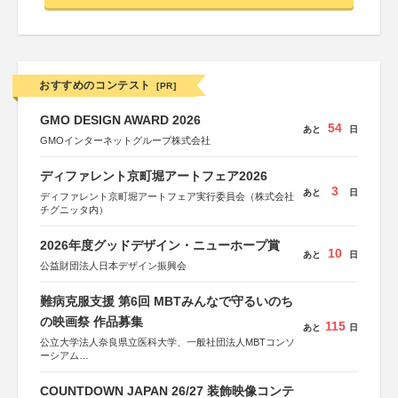
おすすめのコンテスト
[PR]
GMO DESIGN AWARD 2026
54
あと
日
GMOインターネットグループ株式会社
ディファレント京町堀アートフェア2026
3
あと
日
ディファレント京町堀アートフェア実行委員会（株式会社
チグニッタ内）
2026年度グッドデザイン・ニューホープ賞
10
あと
日
公益財団法人日本デザイン振興会
難病克服支援 第6回 MBTみんなで守るいのち
の映画祭 作品募集
115
あと
日
公立大学法人奈良県立医科大学、一般社団法人MBTコンソ
ーシアム
協力：読売新聞社
COUNTDOWN JAPAN 26/27 装飾映像コンテ
後援：厚生労働省