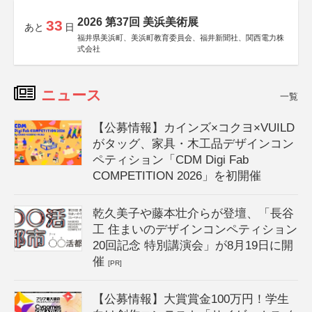
2026 第37回 美浜美術展
33
あと
日
福井県美浜町、美浜町教育委員会、福井新聞社、関西電力株
式会社
ニュース
一覧
【公募情報】カインズ×コクヨ×VUILD
がタッグ、家具・木工品デザインコン
ペティション「CDM Digi Fab
COMPETITION 2026」を初開催
乾久美子や藤本壮介らが登壇、「長谷
工 住まいのデザインコンペティション
20回記念 特別講演会」が8月19日に開
催
[PR]
【公募情報】大賞賞金100万円！学生