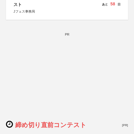
58
文部科学省
スト
あと
日
奈良県
Jフェス事務局
日本経済団体連合会
関西経済連合会
「“よい仕事おこし”フェア」実行委員会
関西文化学術研究都市推進機構
東京難病団体連絡協議会
PR
締め切り直前コンテスト
[PR]