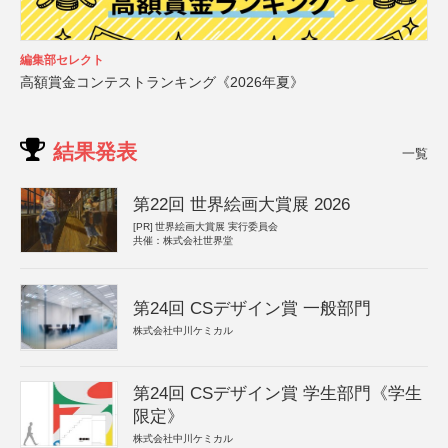
編集部セレクト
高額賞金コンテストランキング《2026年夏》
結果発表
一覧
第22回 世界絵画大賞展 2026
[PR]
世界絵画大賞展 実行委員会
共催：株式会社世界堂
第24回 CSデザイン賞 一般部門
株式会社中川ケミカル
第24回 CSデザイン賞 学生部門《学生
限定》
株式会社中川ケミカル