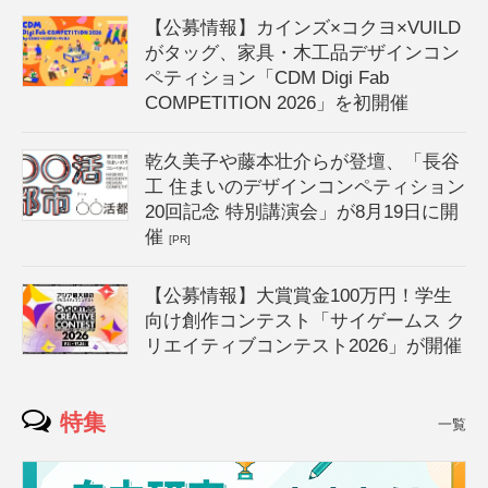
【公募情報】カインズ×コクヨ×VUILD
がタッグ、家具・木工品デザインコン
ペティション「CDM Digi Fab
COMPETITION 2026」を初開催
乾久美子や藤本壮介らが登壇、「長谷
工 住まいのデザインコンペティション
20回記念 特別講演会」が8月19日に開
催
[PR]
【公募情報】大賞賞金100万円！学生
向け創作コンテスト「サイゲームス ク
リエイティブコンテスト2026」が開催
特集
一覧