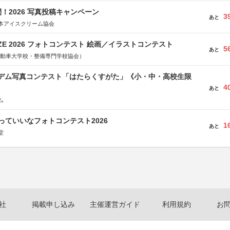
！2026 写真投稿キャンペーン
3
あと
本アイスクリーム協会
RIZE 2026 フォトコンテスト 絵画／イラストコンテスト
5
あと
国自動車大学校・整備専門学校協会）
イデム写真コンテスト「はたらくすがた」《小・中・高校生限
4
あと
ム
っていいなフォトコンテスト2026
1
あと
堂
社
掲載申し込み
主催運営ガイド
利用規約
お