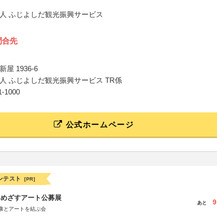
人 ふじよしだ観光振興サービス
問合先
屋 1936‑6
人 ふじよしだ観光振興サービス TR係
21‑1000
公式ホームページ
ンテスト
[PR]
をめざすアート公募展
9
あと
康とアートを結ぶ会