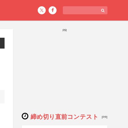
PR
締め切り直前コンテスト
[PR]