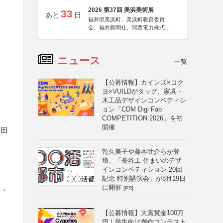
2026 第37回 美浜美術展
33
あと
日
福井県美浜町、美浜町教育委員
会、福井新聞社、関西電力株式会
社
ニュース
一覧
【公募情報】カインズ×コク
ヨ×VUILDがタッグ、家具・
木工品デザインコンペティシ
ョン「CDM Digi Fab
COMPETITION 2026」を初
開催
吉田
乾久美子や藤本壮介らが登
壇、「長谷工 住まいのデザ
インコンペティション 20回
記念 特別講演会」が8月19日
に開催
[PR]
り・
【公募情報】大賞賞金100万
）
円！学生向け創作コンテスト