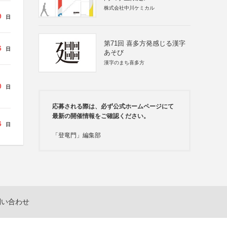
株式会社中川ケミカル
9
日
第71回 喜多方発感じる漢字
6
日
あそび
漢字のまち喜多方
0
日
応募される際は、必ず公式ホームページにて
最新の開催情報をご確認ください。
6
日
「登竜門」編集部
問い合わせ