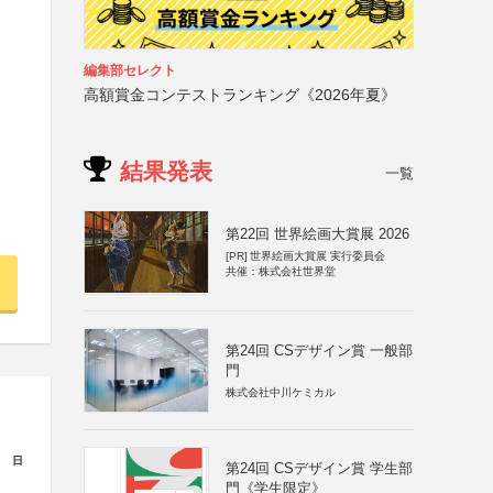
編集部セレクト
高額賞金コンテストランキング《2026年夏》
結果発表
一覧
第22回 世界絵画大賞展 2026
[PR]
世界絵画大賞展 実行委員会
共催：株式会社世界堂
第24回 CSデザイン賞 一般部
門
株式会社中川ケミカル
日
第24回 CSデザイン賞 学生部
門《学生限定》