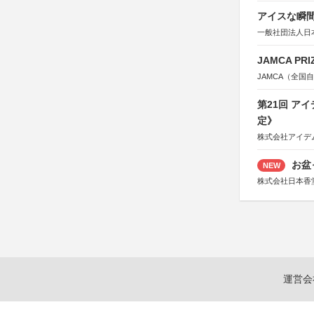
アイスな瞬間
一般社団法人日
JAMCA P
JAMCA（全
第21回 ア
定》
株式会社アイデ
お盆
NEW
株式会社日本香
運営会