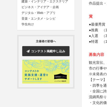
建築・インテリア・エクステリア
作品提出・
ビジネス・アイデア・企画
デジタル・Web・アプリ
賞
音楽・エンタメ・レシピ
●最優秀賞
学生向け
●推薦 （
●入選 （
●特選 （
主催者の皆様へ
コンテスト掲載申し込み
募集内容
観光宣伝、
市の行事や
※未発表の
【テーマ】
・四季を通
・全国に誇
流鏑馬祭り
・文化的価