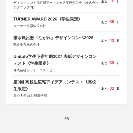
3
あと
日
ディファレント京町堀アートフェア実行委員会（株式会社
チグニッタ内）
TURNER AWARD 2026《学生限定》
85
あと
日
ターナー色彩株式会社
撥水風呂敷『ながれ』デザインコンペ2026
43
あと
日
朝倉染布株式会社
UniLife学生下宿年鑑2027 表紙デザインコン
38
テスト《学生限定》
あと
日
株式会社ジェイ・エス・ビー
第3回 高校生広報アイデアコンテスト《高校
32
生限定》
あと
日
嘉悦大学 経営経済学部
PR