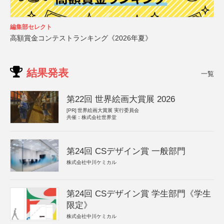
編集部セレクト
高額賞金コンテストランキング《2026年夏》
結果発表
一覧
第22回 世界絵画大賞展 2026
[PR]
世界絵画大賞展 実行委員会
共催：株式会社世界堂
第24回 CSデザイン賞 一般部門
株式会社中川ケミカル
第24回 CSデザイン賞 学生部門《学生
限定》
株式会社中川ケミカル