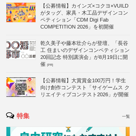
【公募情報】カインズ×コクヨ×VUILD
がタッグ、家具・木工品デザインコン
ペティション「CDM Digi Fab
COMPETITION 2026」を初開催
乾久美子や藤本壮介らが登壇、「長谷
工 住まいのデザインコンペティション
20回記念 特別講演会」が8月19日に開
催
[PR]
【公募情報】大賞賞金100万円！学生
向け創作コンテスト「サイゲームス ク
リエイティブコンテスト2026」が開催
特集
一覧