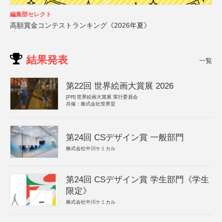
編集部セレクト
高額賞金コンテストランキング《2026年夏》
結果発表
一覧
第22回 世界絵画大賞展 2026
[PR]
世界絵画大賞展 実行委員会
共催：株式会社世界堂
第24回 CSデザイン賞 一般部門
株式会社中川ケミカル
第24回 CSデザイン賞 学生部門《学生
限定》
株式会社中川ケミカル