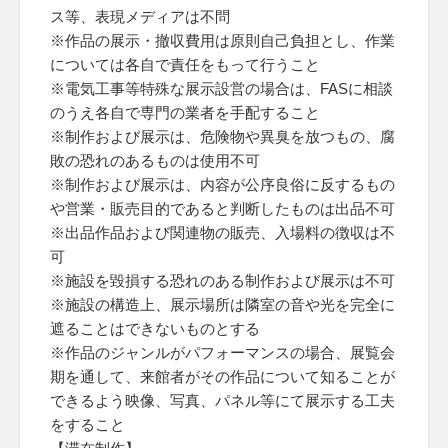
ス等、表現メディアは不問
※作品の展示・撤収費用は原則自己負担とし、作業
については各自で責任をもって行うこと
※電気工事等特殊な展示設営の場合は、FASに相談
のうえ各自で専門の業者を手配すること
※制作および展示は、危険物や異臭を放つもの、腐
敗の恐れのあるものは使用不可
※制作および展示は、内容が公序良俗に反するもの
や営業・販売目的であると判断したものは出品不可
※出品作品および関連物の販売、入場料の徴収は不
可
※施設を毀損する恐れのある制作および展示は不可
※施設の構造上、展示場所は隣室の音や光を完全に
遮ることはできないものとする
※作品のジャンルがパフォーマンスの場合、展覧会
期を通して、来館者がその作品について知ることが
できるよう映像、写真、パネル等にて展示する工夫
をすること