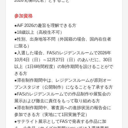
2026 応募//氏名」とすること
参加資格
●AiF 2026の趣旨を理解できる方
●18歳以上（高校生不可）
●性別、出身地等不問（外国籍の場合、国内在住者
に限る）
●入選した場合、FASのレジデンスルームで2026年
10月4日（日）～12月27日（日）のあいだに、30日
以上（1日6時間程度）の制作期間を設けることがで
きる方
●滞在制作期間中は、レジデンスルームが原則オー
プンスタジオ（公開制作）になることを了承する方
●FASのレジデンスルームでの作品制作や展覧会の
展示および撤去に責任をもって取り組める方
●滞在制作期間中、審査員への進捗状況の報告会に
参加できる方（実地にて1回実施予定）
●サテライト展示としてFASで発表する作品に加