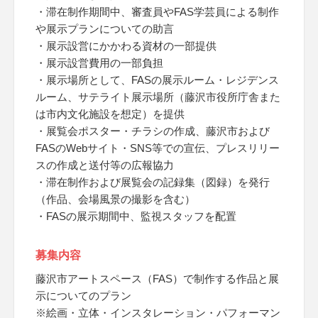
・滞在制作期間中、審査員やFAS学芸員による制作
や展示プランについての助言
・展示設営にかかわる資材の一部提供
・展示設営費用の一部負担
・展示場所として、FASの展示ルーム・レジデンス
ルーム、サテライト展示場所（藤沢市役所庁舎また
は市内文化施設を想定）を提供
・展覧会ポスター・チラシの作成、藤沢市および
FASのWebサイト・SNS等での宣伝、プレスリリー
スの作成と送付等の広報協力
・滞在制作および展覧会の記録集（図録）を発行
（作品、会場風景の撮影を含む）
・FASの展示期間中、監視スタッフを配置
募集内容
藤沢市アートスペース（FAS）で制作する作品と展
示についてのプラン
※絵画・立体・インスタレーション・パフォーマン