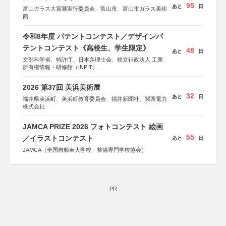
95
あと
日
富山ガラス大賞展実行委員会、富山市、富山市ガラス美術
館
令和8年度 パテントコンテスト／デザインパ
テントコンテスト《高校生、学生限定》
48
あと
日
文部科学省、特許庁、日本弁理士会、独立行政法人 工業
所有権情報・研修館（INPIT）
2026 第37回 美浜美術展
32
あと
日
福井県美浜町、美浜町教育委員会、福井新聞社、関西電力
株式会社
JAMCA PRIZE 2026 フォトコンテスト 絵画
55
／イラストコンテスト
あと
日
JAMCA（全国自動車大学校・整備専門学校協会）
PR