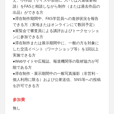
え、小作品（サイズや形態については入選後要相
談）をFASと相談しながら制作（または過去作品の
出品）ができる方
●滞在制作期間中、FAS学芸員への進捗状況を報告
できる方（実地またはオンラインにて数回予定）
●展覧会で審査員による講評およびトークセッショ
ンに参加できる方
●滞在制作または展示期間中に、一般の方を対象に
した交流イベント（ワークショップ等）を1回以上
実施できる方
●Webサイトや広報誌、報道機関等の取材協力が可
能である方
●滞在制作・展示期間中の一般写真撮影（非営利・
個人利用に限る）および公衆送信、SNS等への投稿
を許可できる方
参加費
無し