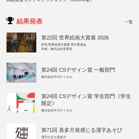
結果発表
一覧
第22回 世界絵画大賞展 2026
[PR]
世界絵画大賞展 実行委員会
共催：株式会社世界堂
第24回 CSデザイン賞 一般部門
株式会社中川ケミカル
第24回 CSデザイン賞 学生部門《学生
限定》
株式会社中川ケミカル
第71回 喜多方発感じる漢字あそび
漢字のまち喜多方