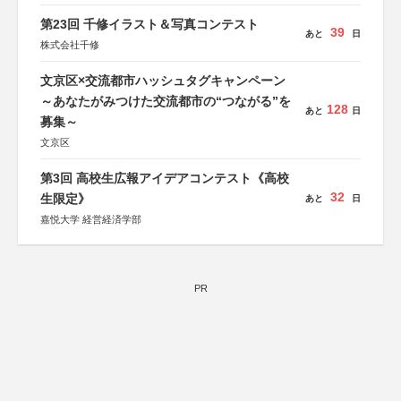
第23回 千修イラスト＆写真コンテスト
39
あと
日
株式会社千修
文京区×交流都市ハッシュタグキャンペーン
～あなたがみつけた交流都市の“つながる”を
128
あと
日
募集～
文京区
第3回 高校生広報アイデアコンテスト《高校
32
生限定》
あと
日
嘉悦大学 経営経済学部
PR