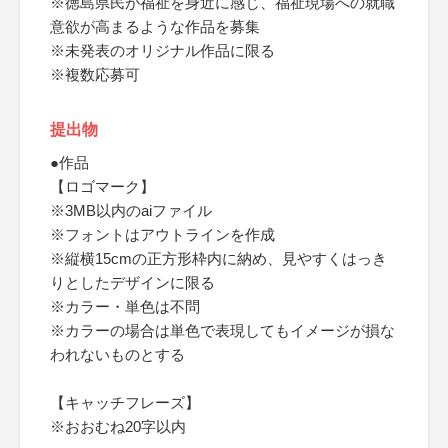
※徳島県民が福祉を身近に感じ、福祉現場への就職
意欲が高まるような作品を募集
※未発表のオリジナル作品に限る
※複数応募可
提出物
●作品
【ロゴマーク】
※3MB以内のaiファイル
※フォントはアウトラインを作成
※縦横15cmの正方形枠内に納め、見やすくはっき
りとしたデザインに限る
※カラー・単色は不問
※カラーの場合は単色で表現してもイメージが損な
われないものとする
【キャッチフレーズ】
※おおむね20字以内