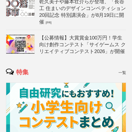
乾久美子や藤本壮介らが登壇、「長谷
工 住まいのデザインコンペティション
20回記念 特別講演会」が8月19日に開
催
[PR]
【公募情報】大賞賞金100万円！学生
向け創作コンテスト「サイゲームス ク
リエイティブコンテスト2026」が開催
特集
一覧