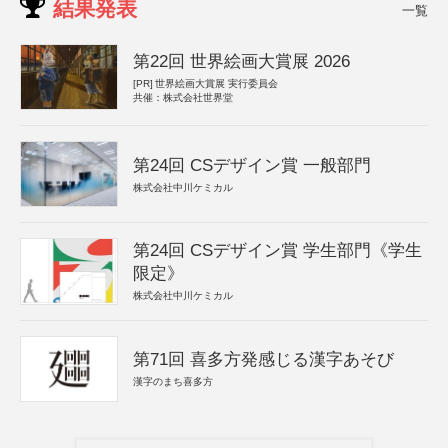
結果発表
一覧
第22回 世界絵画大賞展 2026
[PR]
世界絵画大賞展 実行委員会
共催：株式会社世界堂
第24回 CSデザイン賞 一般部門
株式会社中川ケミカル
第24回 CSデザイン賞 学生部門《学生
限定》
株式会社中川ケミカル
第71回 喜多方発感じる漢字あそび
漢字のまち喜多方