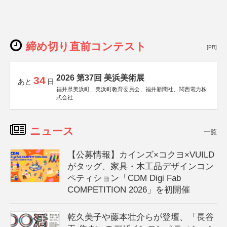
締め切り直前コンテスト
[PR]
2026 第37回 美浜美術展
34
あと
日
福井県美浜町、美浜町教育委員会、福井新聞社、関西電力株
式会社
ニュース
一覧
【公募情報】カインズ×コクヨ×VUILD
がタッグ、家具・木工品デザインコン
ペティション「CDM Digi Fab
COMPETITION 2026」を初開催
乾久美子や藤本壮介らが登壇、「長谷