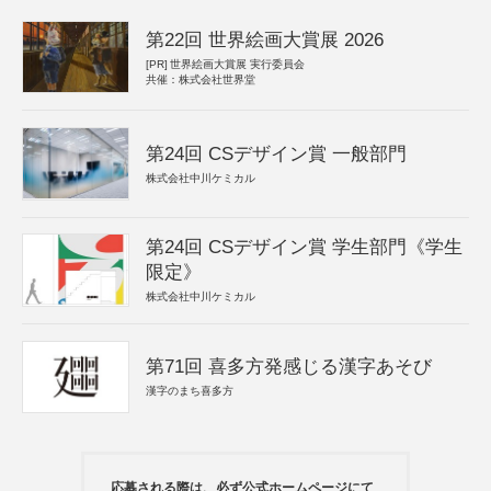
第22回 世界絵画大賞展 2026
[PR]
世界絵画大賞展 実行委員会
共催：株式会社世界堂
第24回 CSデザイン賞 一般部門
株式会社中川ケミカル
第24回 CSデザイン賞 学生部門《学生
限定》
株式会社中川ケミカル
第71回 喜多方発感じる漢字あそび
漢字のまち喜多方
応募される際は、必ず公式ホームページにて