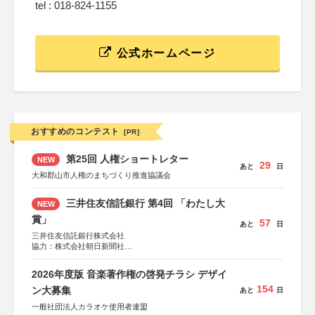
tel : 018-824-1155
公式ホームページ
おすすめのコンテスト
[PR]
第25回 人権ショートレター
NEW
29
あと
日
大和郡山市人権のまちづくり推進協議会
三井住友信託銀行 第4回 「わたし大
NEW
賞」
57
あと
日
三井住友信託銀行株式会社
協力：株式会社朝日新聞社
後援：日本郵便株式会社
2026年度版 音楽著作権の啓発チラシ デザイ
154
ン大募集
あと
日
一般社団法人カラオケ使用者連盟