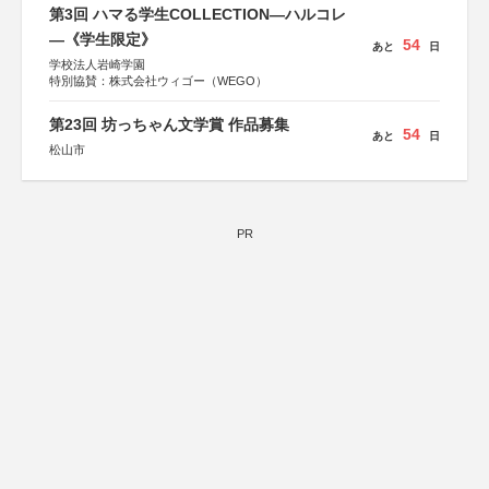
第3回 ハマる学生COLLECTION―ハルコレ
―《学生限定》
54
あと
日
学校法人岩崎学園
特別協賛：株式会社ウィゴー（WEGO）
第23回 坊っちゃん文学賞 作品募集
54
あと
日
松山市
PR