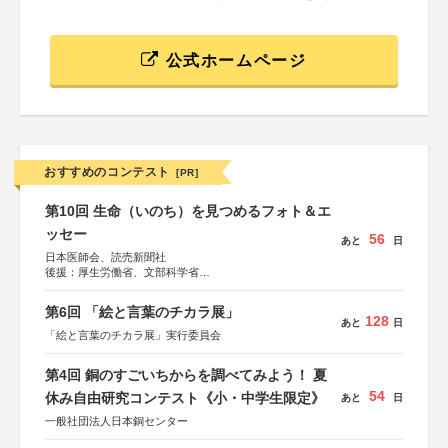
公式ホームページ
おすすめのコンテスト
[PR]
第10回 生命（いのち）を見つめるフォト＆エ
ッセー
56
あと
日
日本医師会、読売新聞社
後援：厚生労働省、文部科学省
協賛：東京海上日動火災保険株式会社、東京海上日動あん
しん生命保険株式会社
第6回 「絵と言葉のチカラ展」
128
あと
日
「絵と言葉のチカラ展」実行委員会
第4回 銅のすごいちからを調べてみよう！ 夏
54
休み自由研究コンテスト《小・中学生限定》
あと
日
一般社団法人日本銅センター