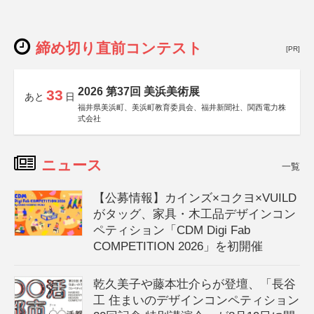
締め切り直前コンテスト
[PR]
2026 第37回 美浜美術展
33
あと
日
福井県美浜町、美浜町教育委員会、福井新聞社、関西電力株
式会社
ニュース
一覧
【公募情報】カインズ×コクヨ×VUILD
がタッグ、家具・木工品デザインコン
ペティション「CDM Digi Fab
COMPETITION 2026」を初開催
乾久美子や藤本壮介らが登壇、「長谷
工 住まいのデザインコンペティション