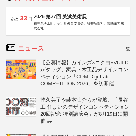
2026 第37回 美浜美術展
33
あと
日
福井県美浜町、美浜町教育委員会、福井新聞社、関西電力株
式会社
ニュース
一覧
【公募情報】カインズ×コクヨ×VUILD
がタッグ、家具・木工品デザインコン
ペティション「CDM Digi Fab
COMPETITION 2026」を初開催
乾久美子や藤本壮介らが登壇、「長谷
工 住まいのデザインコンペティション
20回記念 特別講演会」が8月19日に開
催
[PR]