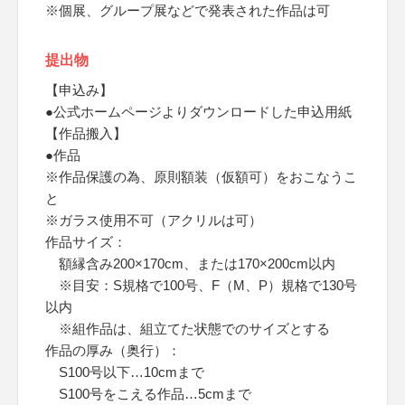
※個展、グループ展などで発表された作品は可
提出物
【申込み】
●公式ホームページよりダウンロードした申込用紙
【作品搬入】
●作品
※作品保護の為、原則額装（仮額可）をおこなうこ
と
※ガラス使用不可（アクリルは可）
作品サイズ：
額縁含み200×170cm、または170×200cm以内
※目安：S規格で100号、F（M、P）規格で130号
以内
※組作品は、組立てた状態でのサイズとする
作品の厚み（奥行）：
S100号以下…10cmまで
S100号をこえる作品…5cmまで