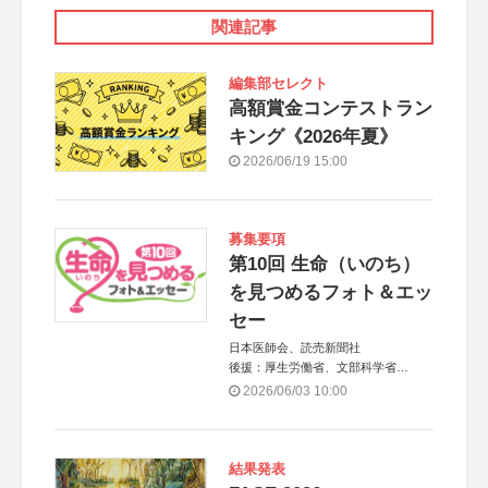
関連記事
編集部セレクト
高額賞金コンテストラン
キング《2026年夏》
2026/06/19 15:00
募集要項
第10回 生命（いのち）
を見つめるフォト＆エッ
セー
日本医師会、読売新聞社
後援：厚生労働省、文部科学省
協賛：東京海上日動火災保険株式会
2026/06/03 10:00
社、東京海上日動あんしん生命保険株
式会社
結果発表