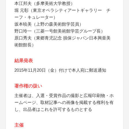
本江邦夫（多摩美術大学教授）
堀 元彰（東京オペラシティアートギャラリー チ
ーフ・キュレーター）
坂本暁美（上野の森美術館学芸員）
野口玲一（三菱一号館美術館学芸グループ長）
原口秀夫（東郷青児記念 損保ジャパン日本興亜美
術館館長）
結果発表
2015年11月20日（金）付けで本人宛に郵送通知
著作権の扱い
主催者は、入選・受賞作品の撮影と広報印刷物・ホ
ームページ、取材記事への画像を掲載する権利を有
し、出品者はこれを許可するものとする
主催