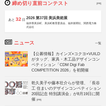
締め切り直前コンテスト
[PR]
2026 第37回 美浜美術展
32
あと
日
福井県美浜町、美浜町教育委員会、福井新聞社、関西電力株
式会社
ニュース
一覧
【公募情報】カインズ×コクヨ×VUILD
がタッグ、家具・木工品デザインコン
ペティション「CDM Digi Fab
COMPETITION 2026」を初開催
乾久美子や藤本壮介らが登壇、「長谷
工 住まいのデザインコンペティション
20回記念 特別講演会」が8月19日に開
催
[PR]