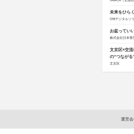
JAMCA（全
未来をひらく若
OMデジタルソ
お盆っていい
株式会社日本香
文京区×交
の“つながる
文京区
運営会