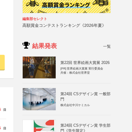
編集部セレクト
高額賞金コンテストランキング《2026年夏》
結果発表
一覧
第22回 世界絵画大賞展 2026
[PR]
世界絵画大賞展 実行委員会
共催：株式会社世界堂
第24回 CSデザイン賞 一般部
門
株式会社中川ケミカル
6
日
第24回 CSデザイン賞 学生部
6
日
門《学生限定》