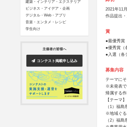
建築・インテリア・エクステリア
ビジネス・アイデア・企画
2021年11月
デジタル・Web・アプリ
作品提出・
音楽・エンタメ・レシピ
学生向け
賞
●最優秀賞
●優秀賞（
主催者の皆様へ
●入選（各
コンテスト掲載申し込み
募集内容
テーマにそ
※未発表で
帰属する作
【テーマ】
（1）福島
※地域ぐる
（2）福島
※農業用水