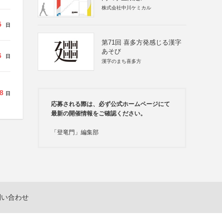
株式会社中川ケミカル
5
日
第71回 喜多方発感じる漢字
あそび
6
日
漢字のまち喜多方
8
日
応募される際は、必ず公式ホームページにて
最新の開催情報をご確認ください。
「登竜門」編集部
問い合わせ