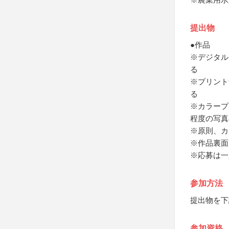
提出物
●作品
※デジタル
る
※プリントサ
る
※カラープリ
程度の写真
※原則、カ
※作品裏面
※応募は一
参加方法
提出物を下
参加資格