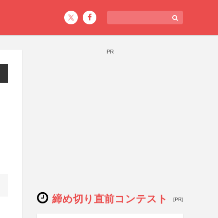
PR
締め切り直前コンテスト
[PR]