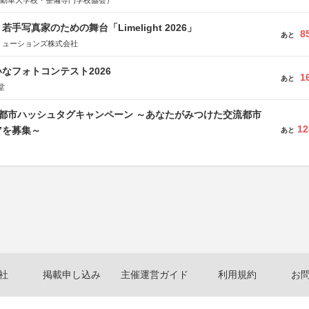
国自動車大学校・整備専門学校協会）
手写真家のための舞台「Limelight 2026」
8
あと
リューションズ株式会社
なフォトコンテスト2026
1
あと
堂
流都市ハッシュタグキャンペーン ～あなたがみつけた交流都市
12
”を募集～
あと
社
掲載申し込み
主催運営ガイド
利用規約
お