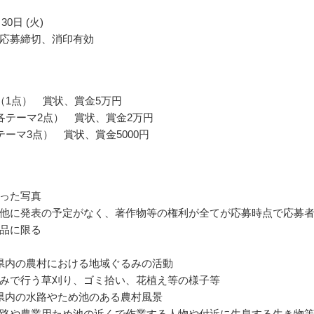
30日 (火)
応募締切、消印有効
（1点） 賞状、賞金5万円
各テーマ2点） 賞状、賞金2万円
テーマ3点） 賞状、賞金5000円
った写真
他に発表の予定がなく、著作物等の権利が全てが応募時点で応募
品に限る
県内の農村における地域ぐるみの活動
みで行う草刈り、ゴミ拾い、花植え等の様子等
県内の水路やため池のある農村風景
路や農業用ため池の近くで作業する人物や付近に生息する生き物