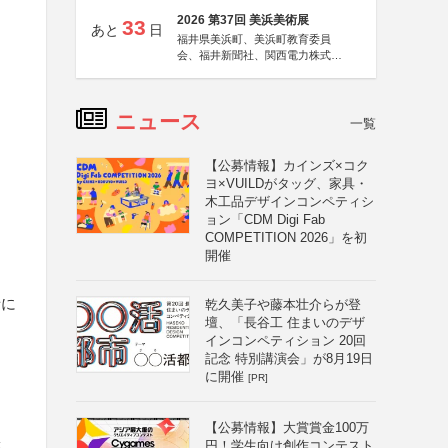
2026 第37回 美浜美術展
33
あと
日
福井県美浜町、美浜町教育委員
会、福井新聞社、関西電力株式会
社
ニュース
一覧
【公募情報】カインズ×コク
ヨ×VUILDがタッグ、家具・
木工品デザインコンペティシ
ョン「CDM Digi Fab
COMPETITION 2026」を初
開催
者に
乾久美子や藤本壮介らが登
壇、「長谷工 住まいのデザ
インコンペティション 20回
記念 特別講演会」が8月19日
に開催
[PR]
【公募情報】大賞賞金100万
円！学生向け創作コンテスト
等