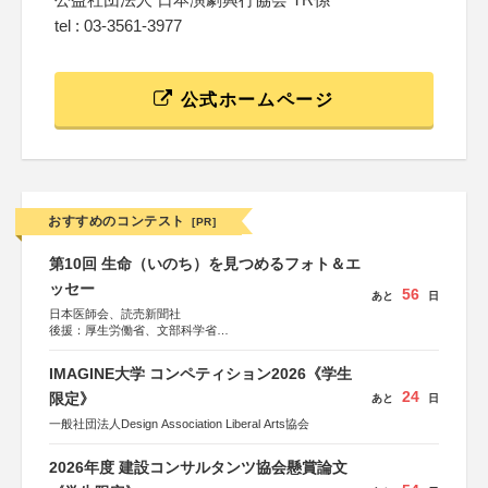
tel : 03-3561-3977
公式ホームページ
おすすめのコンテスト
[PR]
第10回 生命（いのち）を見つめるフォト＆エ
ッセー
56
あと
日
日本医師会、読売新聞社
後援：厚生労働省、文部科学省
協賛：東京海上日動火災保険株式会社、東京海上日動あん
しん生命保険株式会社
IMAGINE大学 コンペティション2026《学生
24
限定》
あと
日
一般社団法人Design Association Liberal Arts協会
2026年度 建設コンサルタンツ協会懸賞論文