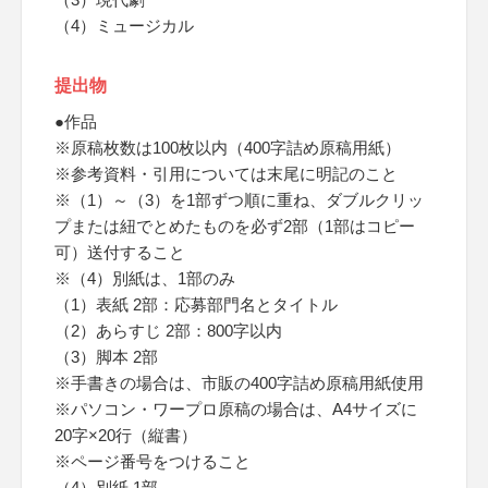
（4）ミュージカル
提出物
●作品
※原稿枚数は100枚以内（400字詰め原稿用紙）
※参考資料・引用については末尾に明記のこと
※（1）～（3）を1部ずつ順に重ね、ダブルクリッ
プまたは紐でとめたものを必ず2部（1部はコピー
可）送付すること
※（4）別紙は、1部のみ
（1）表紙 2部：応募部門名とタイトル
（2）あらすじ 2部：800字以内
（3）脚本 2部
※手書きの場合は、市販の400字詰め原稿用紙使用
※パソコン・ワープロ原稿の場合は、A4サイズに
20字×20行（縦書）
※ページ番号をつけること
（4）別紙 1部