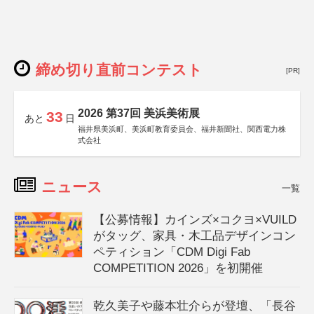
締め切り直前コンテスト
[PR]
2026 第37回 美浜美術展
33
あと
日
福井県美浜町、美浜町教育委員会、福井新聞社、関西電力株
式会社
ニュース
一覧
【公募情報】カインズ×コクヨ×VUILD
がタッグ、家具・木工品デザインコン
ペティション「CDM Digi Fab
COMPETITION 2026」を初開催
乾久美子や藤本壮介らが登壇、「長谷