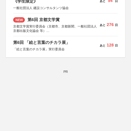
54
《学生限定》
あと
日
一般社団法人 建設コンサルタンツ協会
第6回 京都文学賞
NEW
276
あと
日
京都文学賞実行委員会（京都市、京都新聞、一般社団法人
京都出版文化協会 等）
協力：京都府書店商業組合、朝日新聞出版、
KADOKAWA、河出書房新社、幻冬舎、講談社、光文社、
第6回 「絵と言葉のチカラ展」
集英社、小学館、祥伝社、新潮社、淡交社、ちいさいミシ
128
あと
日
マ社、徳間書店、早川書房、PHP研究所、双葉社、文藝春
「絵と言葉のチカラ展」実行委員会
秋、ポプラ社、毎日新聞出版
PR