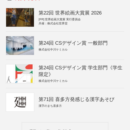
第22回 世界絵画大賞展 2026
[PR]
世界絵画大賞展 実行委員会
共催：株式会社世界堂
第24回 CSデザイン賞 一般部門
株式会社中川ケミカル
第24回 CSデザイン賞 学生部門《学生
限定》
株式会社中川ケミカル
第71回 喜多方発感じる漢字あそび
漢字のまち喜多方