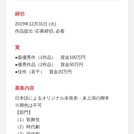
締切
2019年12月31日 (火)
作品提出･応募締切､必着
賞
●最優秀作（1作品） 賞金100万円
●優秀作品（2作品） 賞金50万円
●佳作（若干） 賞金20万円
募集内容
日本語によるオリジナル未発表・未上演の脚本
※脚色は不可
【部門】
（1）歌舞伎
（2）時代劇
（3）現代劇