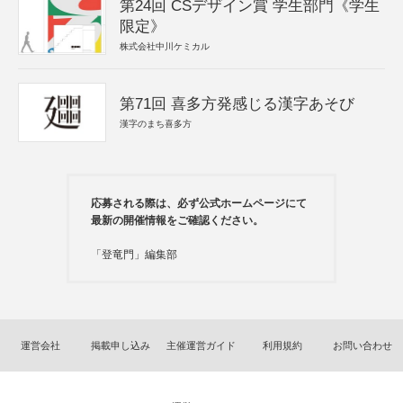
第24回 CSデザイン賞 学生部門《学生
限定》
株式会社中川ケミカル
第71回 喜多方発感じる漢字あそび
漢字のまち喜多方
応募される際は、必ず公式ホームページにて
最新の開催情報をご確認ください。
「登竜門」編集部
運営会社
掲載申し込み
主催運営ガイド
利用規約
お問い合わせ