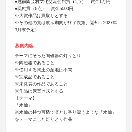
●越前陶芸村文化交流会館賞（1点） 賞金1万円
●奨励賞（5点） 賞金5000円
※大賞作品は買取りとする
※その他の賞は展示期間が終了次第、返却（2027年
3月末予定）
募集内容
テーマにそった陶磁器の灯りとり
※陶磁器であること
※使用する陶土の産地は不問
※完成品であること
※未発表の作品であること
※作品は床置き式とする
【テーマ】
「水仙」
※水仙の持つ可憐で凛とし香り漂うような「水仙」
をテーマにした灯りとり作品