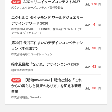
AJCクリエイターズコンテスト2027
NEW
178
あと
日
AJCクリエイターズコンテスト実行委員会
エクセルコ ダイヤモンド ワールドジュエリー
デザインアワード 2026
4
あと
日
株式会社NEW ART HOLDINGS、株式会社NEW ART（エ
クセルコ ダイヤモンド）
第20回 長谷工住まいのデザインコンペティシ
90
ョン《学生限定》
あと
日
株式会社長谷工コーポレーション
撥水風呂敷『ながれ』デザインコンペ2026
43
あと
日
朝倉染布株式会社
【明治×Wemake】明治と創る「これ
NEW
からの暮らしと健康のあり方」を変える新規
58
あと
日
事業
株式会社明治、Wemake