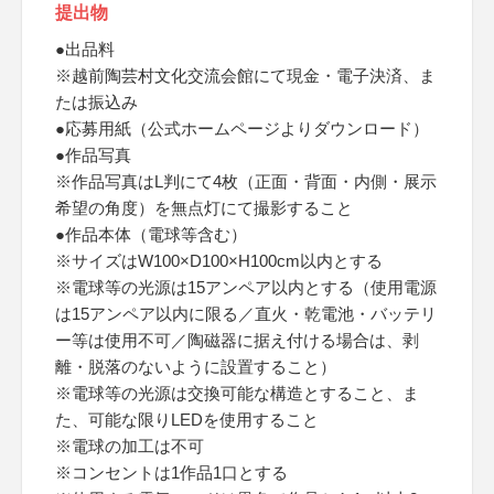
提出物
●出品料
※越前陶芸村文化交流会館にて現金・電子決済、ま
たは振込み
●応募用紙（公式ホームページよりダウンロード）
●作品写真
※作品写真はL判にて4枚（正面・背面・内側・展示
希望の角度）を無点灯にて撮影すること
●作品本体（電球等含む）
※サイズはW100×D100×H100cm以内とする
※電球等の光源は15アンペア以内とする（使用電源
は15アンペア以内に限る／直火・乾電池・バッテリ
ー等は使用不可／陶磁器に据え付ける場合は、剥
離・脱落のないように設置すること）
※電球等の光源は交換可能な構造とすること、ま
た、可能な限りLEDを使用すること
※電球の加工は不可
※コンセントは1作品1口とする