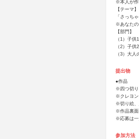
※本人が作
【テーマ】
「さっちゃ
※あなたの
【部門】
（1）子供
（2）子供
（3）大人
提出物
●作品
※四つ切り画
※クレヨン
※切り絵、
※作品裏面
※応募は一
参加方法