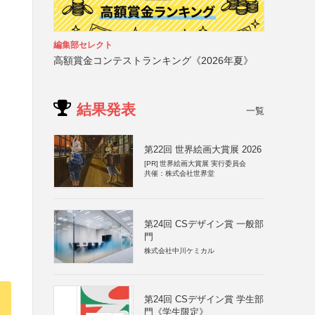
編集部セレクト
高額賞金コンテストランキング《2026年夏》
結果発表
一覧
第22回 世界絵画大賞展 2026
[PR]
世界絵画大賞展 実行委員会
共催：株式会社世界堂
第24回 CSデザイン賞 一般部
門
株式会社中川ケミカル
第24回 CSデザイン賞 学生部
門《学生限定》