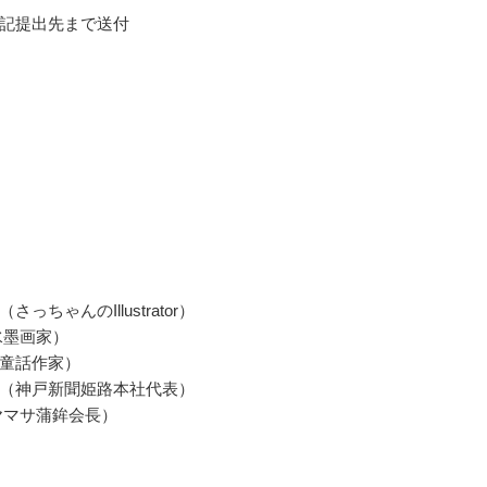
記提出先まで送付
っちゃんのIllustrator）
水墨画家）
童話作家）
（神戸新聞姫路本社代表）
ヤマサ蒲鉾会長）