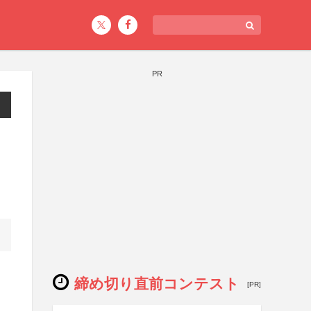
PR
締め切り直前コンテスト
[PR]