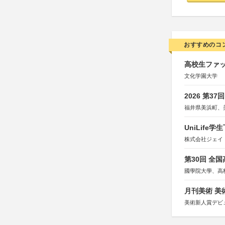
おすすめのコ
高校生ファッ
文化学園大学
2026 第3
福井県美浜町、
UniLif
株式会社ジェイ
第30回 全
國學院大學、高
月刊美術 美
美術新人賞デビ