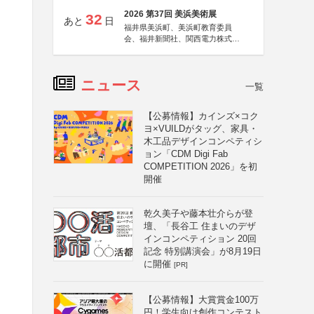
2026 第37回 美浜美術展
32
あと
日
福井県美浜町、美浜町教育委員
会、福井新聞社、関西電力株式会
社
ニュース
一覧
【公募情報】カインズ×コク
ヨ×VUILDがタッグ、家具・
木工品デザインコンペティシ
ョン「CDM Digi Fab
COMPETITION 2026」を初
開催
乾久美子や藤本壮介らが登
壇、「長谷工 住まいのデザ
インコンペティション 20回
記念 特別講演会」が8月19日
に開催
[PR]
【公募情報】大賞賞金100万
円！学生向け創作コンテスト