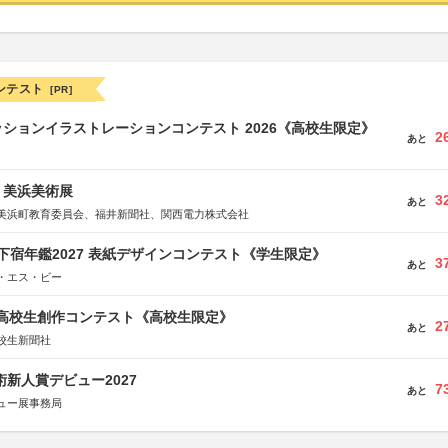
ンテスト
[PR]
ションイラストレーションコンテスト 2026《高校生限定》
2
あと
7回 美浜美術展
3
あと
美浜町教育委員会、福井新聞社、関西電力株式会社
e学生下宿年鑑2027 表紙デザインコンテスト《学生限定》
3
あと
・エス・ビー
国高校生創作コンテスト《高校生限定》
2
あと
校生新聞社
術新人賞デビュー2027
7
あと
ュー展事務局