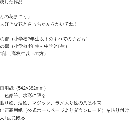
成した作品
んの花まつり」
大好きな花とさっちゃんをかいてね！
1の部（小学校3年生以下のすべての子ども）
2の部（小学校4年生～中学3年生）
の部（高校生以上の方）
用紙（542×382mm）
、色鉛筆、水彩に限る
貼り絵、油絵、マジック、ラメ入り絵の具は不問
に応募用紙（公式ホームページよりダウンロード）を貼り付け
人1点に限る