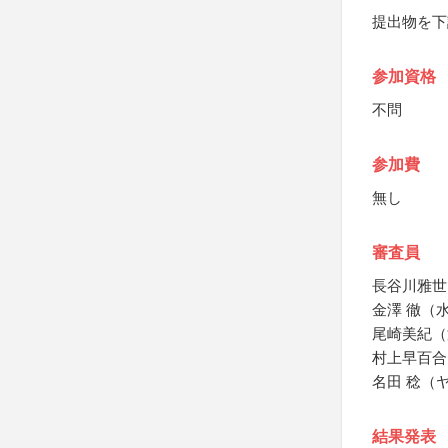
提出物を下
参加資格
不問
参加費
無し
審査員
長谷川雅世（さ
金澤 徹（
尾崎美紀（
村上早百合
名田 稔（
結果発表