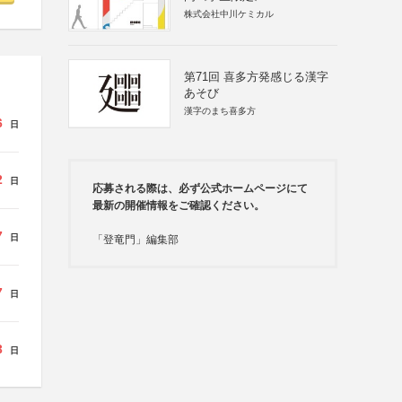
株式会社中川ケミカル
第71回 喜多方発感じる漢字
あそび
漢字のまち喜多方
6
日
2
日
応募される際は、必ず公式ホームページにて
最新の開催情報をご確認ください。
7
日
「登竜門」編集部
7
日
3
日