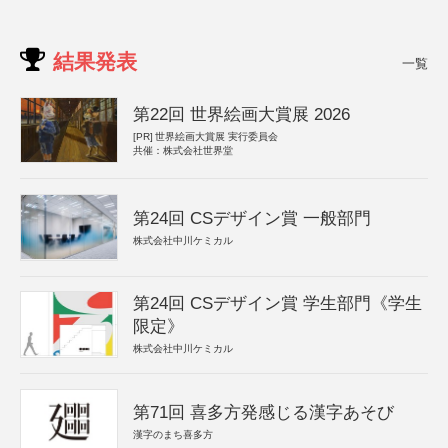
結果発表
一覧
第22回 世界絵画大賞展 2026
[PR]
世界絵画大賞展 実行委員会
共催：株式会社世界堂
第24回 CSデザイン賞 一般部門
株式会社中川ケミカル
第24回 CSデザイン賞 学生部門《学生
限定》
株式会社中川ケミカル
第71回 喜多方発感じる漢字あそび
漢字のまち喜多方