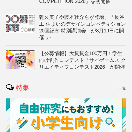
COMPETITION 2026」を初開催
乾久美子や藤本壮介らが登壇、「長谷
工 住まいのデザインコンペティション
20回記念 特別講演会」が8月19日に開
催
[PR]
【公募情報】大賞賞金100万円！学生
向け創作コンテスト「サイゲームス ク
リエイティブコンテスト2026」が開催
特集
一覧