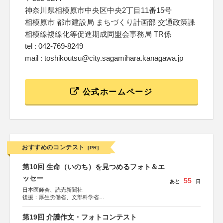
神奈川県相模原市中央区中央2丁目11番15号
相模原市 都市建設局 まちづくり計画部 交通政策課
相模線複線化等促進期成同盟会事務局 TR係
tel : 042-769-8249
mail : toshikoutsu@city.sagamihara.kanagawa.jp
公式ホームページ
おすすめのコンテスト
[PR]
第10回 生命（いのち）を見つめるフォト＆エ
ッセー
55
あと
日
日本医師会、読売新聞社
後援：厚生労働省、文部科学省
協賛：東京海上日動火災保険株式会社、東京海上日動あん
しん生命保険株式会社
第19回 介護作文・フォトコンテスト