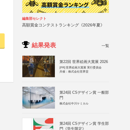
編集部セレクト
高額賞金コンテストランキング《2026年夏》
結果発表
一覧
第22回 世界絵画大賞展 2026
[PR]
世界絵画大賞展 実行委員会
共催：株式会社世界堂
第24回 CSデザイン賞 一般部
門
株式会社中川ケミカル
第24回 CSデザイン賞 学生部
門《学生限定》