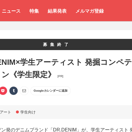
ニュース
特集
結果発表
メルマガ登録
募集終了
DENIM×学生アーティスト 発掘コンペテ
ョン《学生限定》
[PR]
Googleカレンダーに追加
アート
学生向け
ン発のデニムブランド「DR.DENIM」が、学生アーティスト 