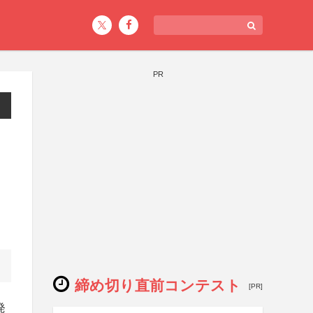
PR
締め切り直前コンテスト
[PR]
発