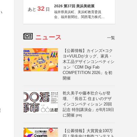
2026 第37回 美浜美術展
32
あと
日
い
福井県美浜町、美浜町教育委員
会、福井新聞社、関西電力株式会
社
、
ニュース
一覧
出
【公募情報】カインズ×コク
ヨ×VUILDがタッグ、家具・
木工品デザインコンペティシ
ョン「CDM Digi Fab
COMPETITION 2026」を初
開催
乾久美子や藤本壮介らが登
壇、「長谷工 住まいのデザ
インコンペティション 20回
記念 特別講演会」が8月19日
招
に開催
[PR]
【公募情報】大賞賞金100万
円！学生向け創作コンテスト