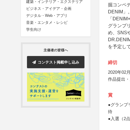
建築・インテリア・エクステリア
掘コンペテ
ビジネス・アイデア・企画
DENIM
デジタル・Web・アプリ
「DENI
音楽・エンタメ・レシピ
グランプリ
学生向け
め、SN
DR.DE
を予定し
主催者の皆様へ
コンテスト掲載申し込み
締切
2020年02月
作品提出・
賞
●グランプリ
待
●入選（2点