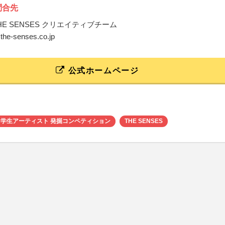
問合先
E SENSES クリエイティブチーム
@the-senses.co.jp
公式ホームページ
IM×学生アーティスト 発掘コンペティション
THE SENSES