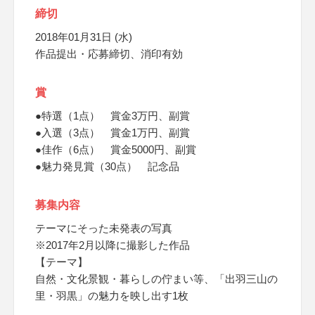
締切
2018年01月31日 (水)
作品提出・応募締切、消印有効
賞
●特選（1点） 賞金3万円、副賞
●入選（3点） 賞金1万円、副賞
●佳作（6点） 賞金5000円、副賞
●魅力発見賞（30点） 記念品
募集内容
テーマにそった未発表の写真
※2017年2月以降に撮影した作品
【テーマ】
自然・文化景観・暮らしの佇まい等、「出羽三山の
里・羽黒」の魅力を映し出す1枚