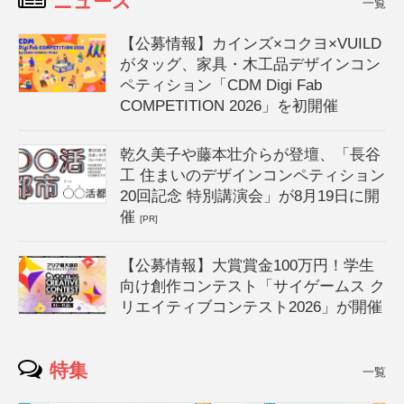
ニュース
一覧
【公募情報】カインズ×コクヨ×VUILD
がタッグ、家具・木工品デザインコン
ペティション「CDM Digi Fab
COMPETITION 2026」を初開催
乾久美子や藤本壮介らが登壇、「長谷
工 住まいのデザインコンペティション
20回記念 特別講演会」が8月19日に開
催
[PR]
【公募情報】大賞賞金100万円！学生
向け創作コンテスト「サイゲームス ク
リエイティブコンテスト2026」が開催
特集
一覧