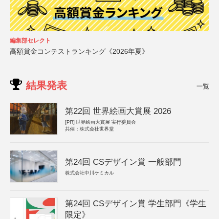
編集部セレクト
高額賞金コンテストランキング《2026年夏》
結果発表
一覧
第22回 世界絵画大賞展 2026
[PR]
世界絵画大賞展 実行委員会
共催：株式会社世界堂
第24回 CSデザイン賞 一般部門
株式会社中川ケミカル
第24回 CSデザイン賞 学生部門《学生
限定》