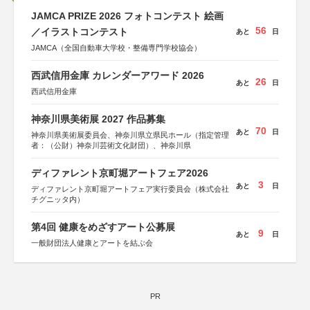
JAMCA PRIZE 2026 フォトコンテスト 絵画
56
／イラストコンテスト
あと
日
JAMCA（全国自動車大学校・整備専門学校協会）
西武信用金庫 カレンダーアワード 2026
26
あと
日
西武信用金庫
神奈川県美術展 2027 作品募集
70
あと
日
神奈川県美術展委員会、神奈川県立県民ホール（指定管理
者：（公財）神奈川芸術文化財団）、神奈川県
ディファレント京町堀アートフェア2026
3
あと
日
ディファレント京町堀アートフェア実行委員会（株式会社
チグニッタ内）
第4回 健康をめざすアート公募展
9
あと
日
一般財団法人健康とアートを結ぶ会
PR