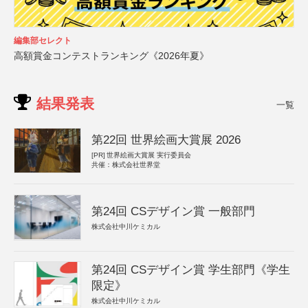
編集部セレクト
高額賞金コンテストランキング《2026年夏》
結果発表
一覧
第22回 世界絵画大賞展 2026
[PR]
世界絵画大賞展 実行委員会
共催：株式会社世界堂
第24回 CSデザイン賞 一般部門
株式会社中川ケミカル
第24回 CSデザイン賞 学生部門《学生
限定》
株式会社中川ケミカル