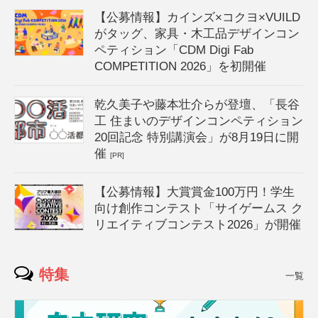
【公募情報】カインズ×コクヨ×VUILD
がタッグ、家具・木工品デザインコン
ペティション「CDM Digi Fab
COMPETITION 2026」を初開催
乾久美子や藤本壮介らが登壇、「長谷
工 住まいのデザインコンペティション
20回記念 特別講演会」が8月19日に開
催
[PR]
【公募情報】大賞賞金100万円！学生
向け創作コンテスト「サイゲームス ク
リエイティブコンテスト2026」が開催
特集
一覧