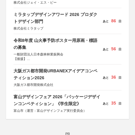
株式会社ジェイ・エス・ビー
ミラタップデザインアワード 2026 プロダク
86
トデザイン部門
あと
日
株式会社ミラタップ
令和8年度 山火事予防ポスター用原画・標語
の募集
56
あと
日
一般財団法人日本森林林業振興会
【後援】
総務省消防庁、文部科学省、林野庁、全国森林組合連合
会、森林火災対策協会
大阪ガス都市開発URBANEXアイデアコンペ
36
ティション2026
あと
日
大阪ガス都市開発株式会社
富山デザインフェア 2026「パッケージデザイ
35
ンコンペティション」《学生限定》
あと
日
富山市（運営：富山デザインフェア実行委員会）
PR