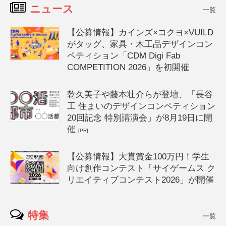
ニュース
一覧
【公募情報】カインズ×コクヨ×VUILD
がタッグ、家具・木工品デザインコン
ペティション「CDM Digi Fab
COMPETITION 2026」を初開催
乾久美子や藤本壮介らが登壇、「長谷
工 住まいのデザインコンペティション
20回記念 特別講演会」が8月19日に開
催
[PR]
【公募情報】大賞賞金100万円！学生
向け創作コンテスト「サイゲームス ク
リエイティブコンテスト2026」が開催
特集
一覧