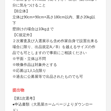
分に気をつけること
【B立体】
立体は90cm×90cm×高さ180cm以内、重さ20kg以
下
壁掛けの場合は10kgまで
【C規定外】
２次審査及び入選展示も含め作家自身で設置出来る
場合に限り、出品規定A／B）を越えるサイズの作
品でも可としますので事前にご相談ください
※平面・立体は不問
※映像作品は対象外とする
※応募は1人1点限り
※過去に公募展等で出品されたものでも可
提出物
【第1次選考】
●申込書類（大黒屋ホームページよりダウンロー
ド）