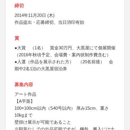
締切
2014年11月20日 (木)
作品提出・応募締切、当日消印有効
賞
●大賞 （1名） 賞金30万円、大黒屋にて個展開催
（2016年秋頃予定、会場費・案内状制作費含む）
●入選（作品を展示された方） （20名前後） 会
期中2名1泊の大黒屋宿泊券
募集内容
アート作品
【A平面】
100×100cm以内（S40号以内） 厚み15cm、重さ
10kgまで
壁掛け展示が可能であること
※額装なしでの出品可能ですが、梱包、搬入には十