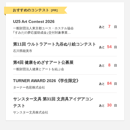
おすすめのコンテスト
[PR]
U25 Art Contest 2026
7
あと
日
一般財団法人東京都ユース・ホステル協会
｢すみだの夢応援助成金｣交付対象事業
すみだ五彩の芸術祭 連携企画
第11回 ウルトラアート九谷ぬり絵コンテスト
54
あと
日
石川県能美市
第4回 健康をめざすアート公募展
8
あと
日
一般財団法人健康とアートを結ぶ会
TURNER AWARD 2026《学生限定》
84
あと
日
ターナー色彩株式会社
サンスター文具 第31回 文房具アイデアコン
30
テスト
あと
日
サンスター文具株式会社