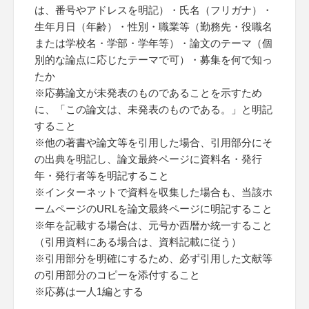
は、番号やアドレスを明記）・氏名（フリガナ）・
生年月日（年齢）・性別・職業等（勤務先・役職名
または学校名・学部・学年等）・論文のテーマ（個
別的な論点に応じたテーマで可）・募集を何で知っ
たか
※応募論文が未発表のものであることを示すため
に、「この論文は、未発表のものである。」と明記
すること
※他の著書や論文等を引用した場合、引用部分にそ
の出典を明記し、論文最終ページに資料名・発行
年・発行者等を明記すること
※インターネットで資料を収集した場合も、当該ホ
ームページのURLを論文最終ページに明記すること
※年を記載する場合は、元号か西暦か統一すること
（引用資料にある場合は、資料記載に従う）
※引用部分を明確にするため、必ず引用した文献等
の引用部分のコピーを添付すること
※応募は一人1編とする