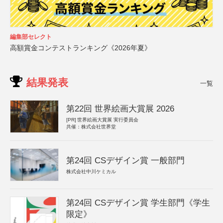
編集部セレクト
高額賞金コンテストランキング《2026年夏》
結果発表
一覧
第22回 世界絵画大賞展 2026
[PR]
世界絵画大賞展 実行委員会
共催：株式会社世界堂
第24回 CSデザイン賞 一般部門
株式会社中川ケミカル
第24回 CSデザイン賞 学生部門《学生
限定》