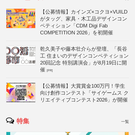
【公募情報】カインズ×コクヨ×VUILD
がタッグ、家具・木工品デザインコン
ペティション「CDM Digi Fab
COMPETITION 2026」を初開催
乾久美子や藤本壮介らが登壇、「長谷
工 住まいのデザインコンペティション
20回記念 特別講演会」が8月19日に開
催
[PR]
【公募情報】大賞賞金100万円！学生
向け創作コンテスト「サイゲームス ク
リエイティブコンテスト2026」が開催
特集
一覧