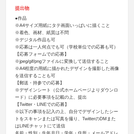
提出物
●作品
※A4サイズ用紙にタテ画面いっぱいに描くこと
※着色、画材、紙質は不問
※デジタル作品も可
※応募は一人何点でも可（学校単位での応募も可）
【応募フォームでの応募】
※jpeg/gif/pngファイルに変換して送信すること
※A4程度の用紙に描かれたデザインを撮影した画像
を送信することも可
【郵送・持参での応募】
※デザインシート（公式ホームページよりダウンロ
ード）に必要事項を記載の上、提出
【Twitter・LINEでの応募】
※以下の事項を記入の上、自分でデザインしたシー
トをスキャンまたは写真を撮り、TwitterのDMまた
はLINEチャットにて送信
名前・性別・生年月日・学年・住所・メールアドレ