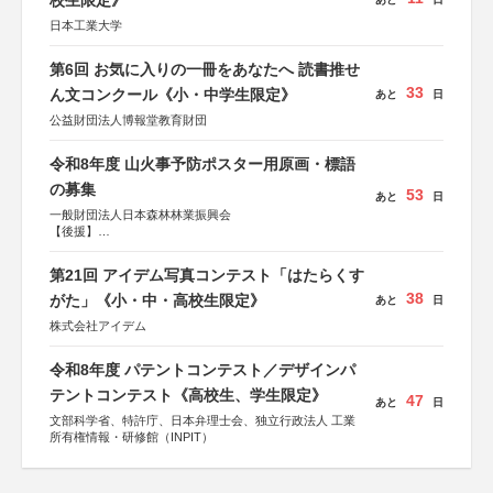
校生限定》
日本工業大学
第6回 お気に入りの一冊をあなたへ 読書推せ
33
ん文コンクール《小・中学生限定》
あと
日
公益財団法人博報堂教育財団
令和8年度 山火事予防ポスター用原画・標語
の募集
53
あと
日
一般財団法人日本森林林業振興会
【後援】
総務省消防庁、文部科学省、林野庁、全国森林組合連合
会、森林火災対策協会
第21回 アイデム写真コンテスト「はたらくす
38
がた」《小・中・高校生限定》
あと
日
株式会社アイデム
令和8年度 パテントコンテスト／デザインパ
テントコンテスト《高校生、学生限定》
47
あと
日
文部科学省、特許庁、日本弁理士会、独立行政法人 工業
所有権情報・研修館（INPIT）