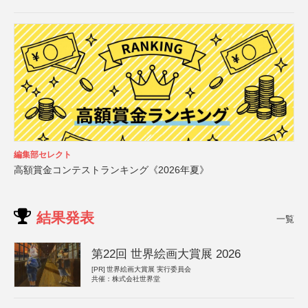
編集部セレクト
高額賞金コンテストランキング《2026年夏》
結果発表
一覧
第22回 世界絵画大賞展 2026
[PR]
世界絵画大賞展 実行委員会
共催：株式会社世界堂