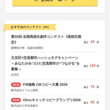
おすすめのコンテスト
[PR]
第30回 全国高校生創作コンテスト《高校生限
29
定》
あと
日
國學院大學、高校生新聞社
文京区×交流都市ハッシュタグキャンペーン
～あなたがみつけた交流都市の“つながる”を
129
あと
日
募集～
文京区
FM徳島 CMコピー大賞 2026
NEW
75
あと
日
株式会社エフエム徳島
Oliveキャッチコピーグランプリ2026
NEW
85
あと
日
株式会社三井住友銀行