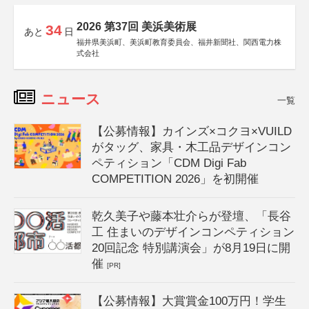
2026 第37回 美浜美術展
34
あと
日
福井県美浜町、美浜町教育委員会、福井新聞社、関西電力株
式会社
ニュース
一覧
【公募情報】カインズ×コクヨ×VUILD
がタッグ、家具・木工品デザインコン
ペティション「CDM Digi Fab
COMPETITION 2026」を初開催
乾久美子や藤本壮介らが登壇、「長谷
工 住まいのデザインコンペティション
20回記念 特別講演会」が8月19日に開
催
[PR]
【公募情報】大賞賞金100万円！学生