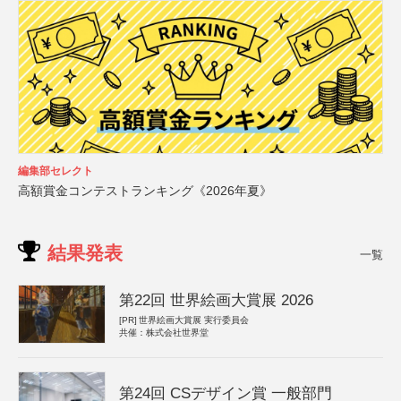
編集部セレクト
高額賞金コンテストランキング《2026年夏》
結果発表
一覧
第22回 世界絵画大賞展 2026
[PR]
世界絵画大賞展 実行委員会
共催：株式会社世界堂
第24回 CSデザイン賞 一般部門