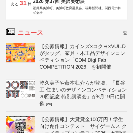
2026 第37回 美浜美術展
31
あと
日
福井県美浜町、美浜町教育委員会、福井新聞社、関西電力株
式会社
ニュース
一覧
【公募情報】カインズ×コクヨ×VUILD
がタッグ、家具・木工品デザインコン
ペティション「CDM Digi Fab
COMPETITION 2026」を初開催
乾久美子や藤本壮介らが登壇、「長谷
工 住まいのデザインコンペティション
20回記念 特別講演会」が8月19日に開
催
[PR]
【公募情報】大賞賞金100万円！学生
向け創作コンテスト「サイゲームス ク