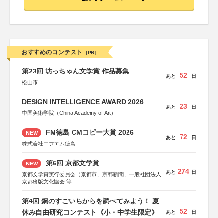
おすすめのコンテスト
[PR]
第23回 坊っちゃん文学賞 作品募集
52
あと
日
松山市
DESIGN INTELLIGENCE AWARD 2026
23
あと
日
中国美術学院（China Academy of Art）
FM徳島 CMコピー大賞 2026
NEW
72
あと
日
株式会社エフエム徳島
第6回 京都文学賞
NEW
274
あと
日
京都文学賞実行委員会（京都市、京都新聞、一般社団法人
京都出版文化協会 等）
協力：京都府書店商業組合、朝日新聞出版、
KADOKAWA、河出書房新社、幻冬舎、講談社、光文社、
第4回 銅のすごいちからを調べてみよう！ 夏
集英社、小学館、祥伝社、新潮社、淡交社、ちいさいミシ
52
マ社、徳間書店、早川書房、PHP研究所、双葉社、文藝春
休み自由研究コンテスト《小・中学生限定》
あと
日