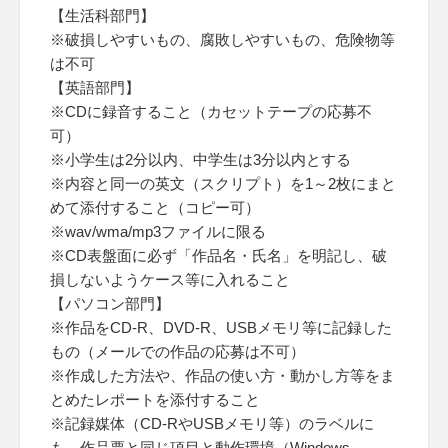
【生活科部門】
※破損しやすいもの、腐敗しやすいもの、危険物等
は不可
【英語部門】
※CDに録音すること（カセットテープの応募不
可）
※小学生は2分以内、中学生は3分以内とする
※内容と同一の英文（スクリプト）を1～2枚にまと
めて添付すること（コピー可）
※wav/wma/mp3ファイルに限る
※CD表盤面に必ず「作品名・氏名」を明記し、破
損しないようケース等に入れること
【パソコン部門】
※作品をCD-R、DVD-R、USBメモリ等に記録した
もの（メールでの作品の応募は不可）
※作成した方法や、作品の使い方・動かし方等をま
とめたレポートを添付すること
※記録媒体（CD-RやUSBメモリ等）のラベルに
も、作品票と同じ項目と動作環境（Windows、