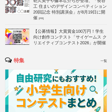
乾久美子や藤本壮介らが登壇、「長谷
工 住まいのデザインコンペティション
20回記念 特別講演会」が8月19日に開
催
[PR]
【公募情報】大賞賞金100万円！学生
向け創作コンテスト「サイゲームス ク
リエイティブコンテスト2026」が開催
特集
一覧