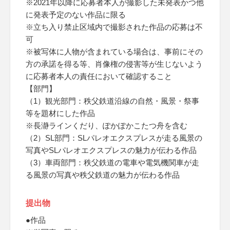
※2021年以降に応募者本人が撮影した未発表かつ他
に発表予定のない作品に限る
※立ち入り禁止区域内で撮影された作品の応募は不
可
※被写体に人物が含まれている場合は、事前にその
方の承諾を得る等、肖像権の侵害等が生じないよう
に応募者本人の責任において確認すること
【部門】
（1）観光部門：秩父鉄道沿線の自然・風景・祭事
等を題材にした作品
※長瀞ラインくだり、ぽかぽかこたつ舟を含む
（2）SL部門：SLパレオエクスプレスが走る風景の
写真やSLパレオエクスプレスの魅力が伝わる作品
（3）車両部門：秩父鉄道の電車や電気機関車が走
る風景の写真や秩父鉄道の魅力が伝わる作品
提出物
●作品