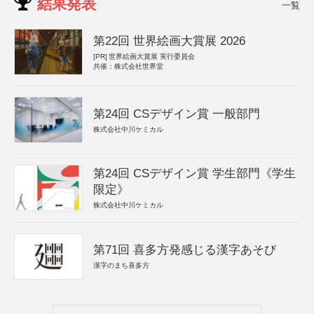
結果発表
一覧
第22回 世界絵画大賞展 2026
[PR]
世界絵画大賞展 実行委員会
共催：株式会社世界堂
第24回 CSデザイン賞 一般部門
株式会社中川ケミカル
第24回 CSデザイン賞 学生部門《学生
限定》
株式会社中川ケミカル
第71回 喜多方発感じる漢字あそび
漢字のまち喜多方