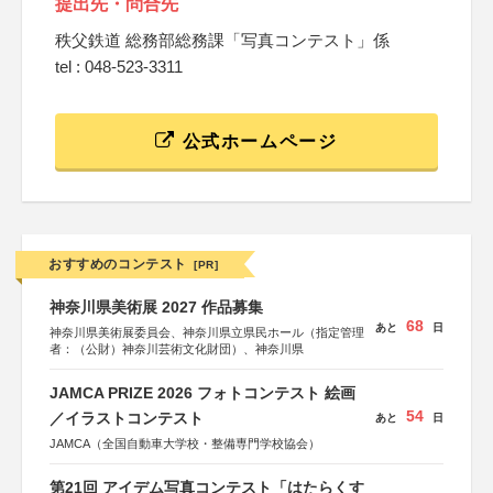
提出先・問合先
秩父鉄道 総務部総務課「写真コンテスト」係
tel : 048-523-3311
公式ホームページ
おすすめのコンテスト
[PR]
神奈川県美術展 2027 作品募集
68
あと
日
神奈川県美術展委員会、神奈川県立県民ホール（指定管理
者：（公財）神奈川芸術文化財団）、神奈川県
JAMCA PRIZE 2026 フォトコンテスト 絵画
54
／イラストコンテスト
あと
日
JAMCA（全国自動車大学校・整備専門学校協会）
第21回 アイデム写真コンテスト「はたらくす