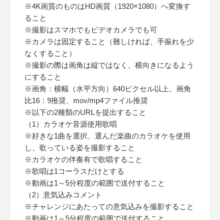
※4K画質のものはHD画質（1920×1080）へ変換す
ること
※撮影はスマホでもビデオカメラでも可
※カメラは固定すること（難しければ、手振れを少
なくすること）
※撮影の際は画角は縦ではなく、横向きになるよう
にすること
※画角：横幅（水平方向）640ピクセル以上、画角
比16：9推奨、mov/mp4ファイル推奨
※以下の2種類のURLを提出すること
（1）カラオケ音源使用歌唱
※好きな1曲を選択、選んだ楽曲のカラオケを使用
し、歌っている姿を撮影すること
※カラオケの伴奏有で歌唱すること
※歌唱は1コーラスだけとする
※動画は1～5分程度の範囲で送付すること
（2）意気込みコメント
※チャレンジにあたっての意気込みを撮影すること
※動画は1～5分程度の範囲で送付すること