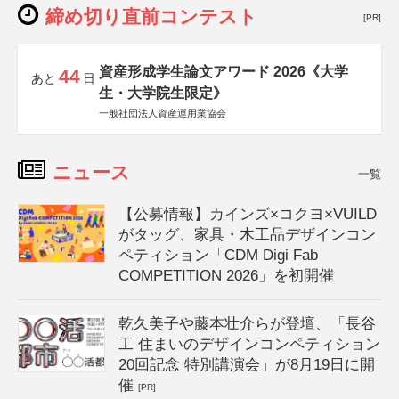
締め切り直前コンテスト
[PR]
資産形成学生論文アワード 2026《大学
44
あと
日
生・大学院生限定》
一般社団法人資産運用業協会
ニュース
一覧
【公募情報】カインズ×コクヨ×VUILD
がタッグ、家具・木工品デザインコン
ペティション「CDM Digi Fab
COMPETITION 2026」を初開催
乾久美子や藤本壮介らが登壇、「長谷
工 住まいのデザインコンペティション
20回記念 特別講演会」が8月19日に開
催
[PR]