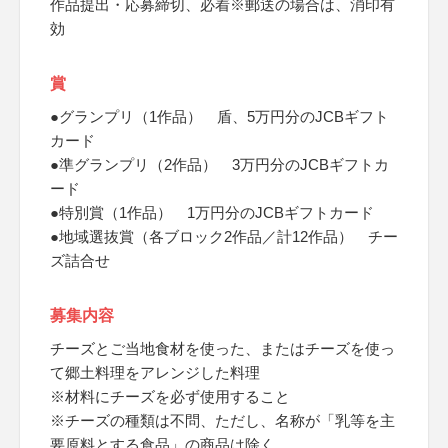
作品提出・応募締切、必着※郵送の場合は、消印有
効
賞
●グランプリ（1作品） 盾、5万円分のJCBギフト
カード
●準グランプリ（2作品） 3万円分のJCBギフトカ
ード
●特別賞（1作品） 1万円分のJCBギフトカード
●地域選抜賞（各ブロック2作品／計12作品） チー
ズ詰合せ
募集内容
チーズとご当地食材を使った、またはチーズを使っ
て郷土料理をアレンジした料理
※材料にチーズを必ず使用すること
※チーズの種類は不問、ただし、名称が「乳等を主
要原料とする食品」の商品は除く