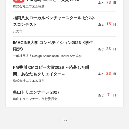
73
あと
日
株式会社エフエム徳島
福岡八女ローカルベンチャースクール ビジネ
15
スコンテスト
あと
日
八女市
IMAGINE大学 コンペティション2026《学生
23
限定》
あと
日
一般社団法人Design Association Liberal Arts協会
FM香川 CMコピー大賞2026 ～応募した瞬
23
間、あなたもクリエイター～
あと
日
株式会社エフエム香川
亀山トリエンナーレ 2027
7
あと
日
亀山トリエンナーレ実行委員会
PR