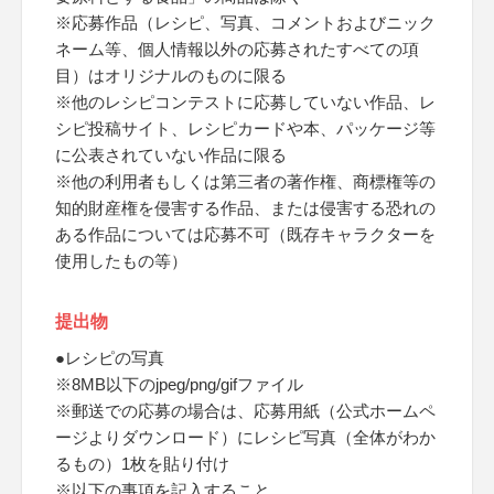
※応募作品（レシピ、写真、コメントおよびニック
ネーム等、個人情報以外の応募されたすべての項
目）はオリジナルのものに限る
※他のレシピコンテストに応募していない作品、レ
シピ投稿サイト、レシピカードや本、パッケージ等
に公表されていない作品に限る
※他の利用者もしくは第三者の著作権、商標権等の
知的財産権を侵害する作品、または侵害する恐れの
ある作品については応募不可（既存キャラクターを
使用したもの等）
提出物
●レシピの写真
※8MB以下のjpeg/png/gifファイル
※郵送での応募の場合は、応募用紙（公式ホームペ
ージよりダウンロード）にレシピ写真（全体がわか
るもの）1枚を貼り付け
※以下の事項を記入すること