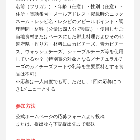
名前（フリガナ）・年齢（任意）・性別（任意）・
住所・電話番号・メールアドレス・掲載時のニック
ネーム・レシピ名・レシピのアピールポイント・調
理時間・材料（分量は四人分で明記）・使用したご
当地食材またはベースにした郷土料理およびその都
道府県・作り方・材料に白カビチーズ、青カビチー
ズ、ウォッシュチーズ、シェーブルチーズ等を使用
しているか？（特別賞の対象となる／ナチュラルチ
ーズのみ／チーズフードや乳等を主要原料とする食
品は不可）
※応募は一人何度でも可、ただし、1回の応募につ
き1メニューとする
参加方法
公式ホームページの応募フォームより投稿
または、提出物を下記提出先まで郵送