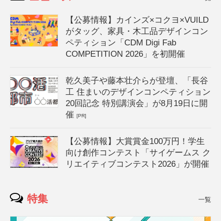
【公募情報】カインズ×コクヨ×VUILD
がタッグ、家具・木工品デザインコン
ペティション「CDM Digi Fab
COMPETITION 2026」を初開催
乾久美子や藤本壮介らが登壇、「長谷
工 住まいのデザインコンペティション
20回記念 特別講演会」が8月19日に開
催
[PR]
【公募情報】大賞賞金100万円！学生
向け創作コンテスト「サイゲームス ク
リエイティブコンテスト2026」が開催
特集
一覧