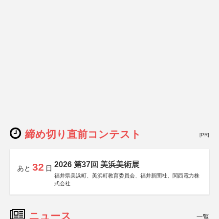
締め切り直前コンテスト
[PR]
2026 第37回 美浜美術展
32
あと
日
福井県美浜町、美浜町教育委員会、福井新聞社、関西電力株
式会社
ニュース
一覧