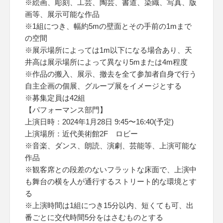
※絵画、彫刻、工芸、陶芸、書道、染織、写真、版
画等、展示可能な作品
※1組につき、幅約5mの壁面とその手前の1mまで
の空間
※展示場所によっては1m以下になる場合あり、天
井高は展示場所によって異なり5mまたは4m程度
※作品の搬入、展示、撤去を全て参加者自身で行う
自主企画の個展、グループ展をイメージとする
※募集定員は42組
【パフォーマンス部門】
上演日時：2024年1月28日 9:45〜16:40(予定)
上演場所：近代美術館2F ロビー
※音楽、ダンス、朗読、演劇、芸能等、上演可能な
作品
※観客席との段差のないフラットな床面で、上演中
も舞台の横を人が通行するストリート的な環境とす
る
※上演時間は1組につき15分以内、短くても可、出
番ごとに交代時間5分をはさむものとする