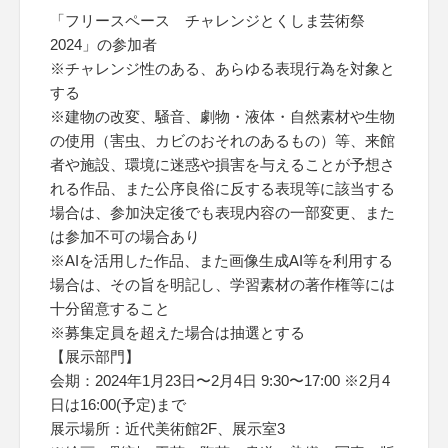
「フリースペース チャレンジとくしま芸術祭
2024」の参加者
※チャレンジ性のある、あらゆる表現行為を対象と
する
※建物の改変、騒音、劇物・液体・自然素材や生物
の使用（害虫、カビのおそれのあるもの）等、来館
者や施設、環境に迷惑や損害を与えることが予想さ
れる作品、また公序良俗に反する表現等に該当する
場合は、参加決定後でも表現内容の一部変更、また
は参加不可の場合あり
※AIを活用した作品、また画像生成AI等を利用する
場合は、その旨を明記し、学習素材の著作権等には
十分留意すること
※募集定員を超えた場合は抽選とする
【展示部門】
会期：2024年1月23日〜2月4日 9:30〜17:00 ※2月4
日は16:00(予定)まで
展示場所：近代美術館2F、展示室3