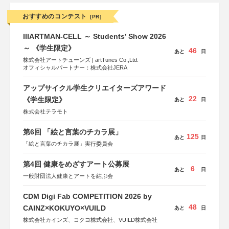
おすすめのコンテスト
[PR]
IIIARTMAN-CELL ～ Students’ Show 2026
～ 《学生限定》
46
あと
日
株式会社アートチューンズ | artTunes Co.,Ltd.
オフィシャルパートナー：株式会社JERA
アップサイクル学生クリエイターズアワード
22
《学生限定》
あと
日
株式会社テラモト
第6回 「絵と言葉のチカラ展」
125
あと
日
「絵と言葉のチカラ展」実行委員会
第4回 健康をめざすアート公募展
6
あと
日
一般財団法人健康とアートを結ぶ会
CDM Digi Fab COMPETITION 2026 by
48
CAINZ×KOKUYO×VUILD
あと
日
株式会社カインズ、コクヨ株式会社、VUILD株式会社