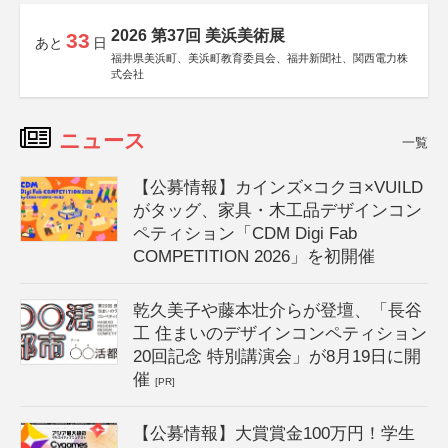
2026 第37回 美浜美術展
33
あと
日
福井県美浜町、美浜町教育委員会、福井新聞社、関西電力株
式会社
ニュース
一覧
【公募情報】カインズ×コクヨ×VUILD
がタッグ、家具・木工品デザインコン
ペティション「CDM Digi Fab
COMPETITION 2026」を初開催
乾久美子や藤本壮介らが登壇、「長谷
工 住まいのデザインコンペティション
20回記念 特別講演会」が8月19日に開
催
[PR]
【公募情報】大賞賞金100万円！学生