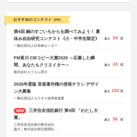
おすすめのコンテスト
[PR]
第4回 銅のすごいちからを調べてみよう！ 夏
54
休み自由研究コンテスト《小・中学生限定》
あと
日
一般社団法人日本銅センター
FM香川 CMコピー大賞2026 ～応募した瞬
24
間、あなたもクリエイター～
あと
日
株式会社エフエム香川
2026年度版 音楽著作権の啓発チラシ デザイ
153
ン大募集
あと
日
一般社団法人カラオケ使用者連盟
三井住友信託銀行 第4回 「わたし大
NEW
賞」
56
あと
日
三井住友信託銀行株式会社
協力：株式会社朝日新聞社
後援：日本郵便株式会社