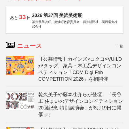
2026 第37回 美浜美術展
33
あと
日
福井県美浜町、美浜町教育委員会、福井新聞社、関西電力株
式会社
ニュース
一覧
【公募情報】カインズ×コクヨ×VUILD
がタッグ、家具・木工品デザインコン
ペティション「CDM Digi Fab
COMPETITION 2026」を初開催
乾久美子や藤本壮介らが登壇、「長谷
工 住まいのデザインコンペティション
20回記念 特別講演会」が8月19日に開
催
[PR]