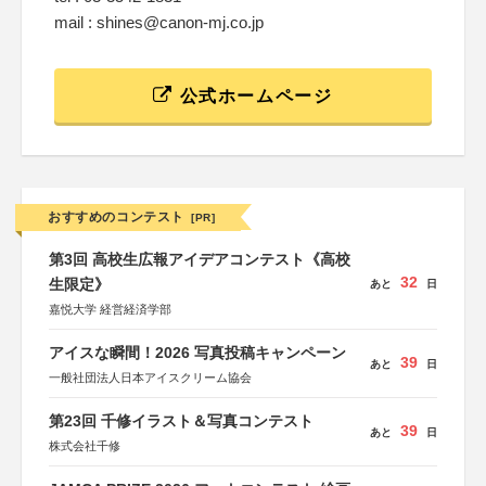
mail : shines@canon-mj.co.jp
公式ホームページ
おすすめのコンテスト
[PR]
第3回 高校生広報アイデアコンテスト《高校
32
生限定》
あと
日
嘉悦大学 経営経済学部
アイスな瞬間！2026 写真投稿キャンペーン
39
あと
日
一般社団法人日本アイスクリーム協会
第23回 千修イラスト＆写真コンテスト
39
あと
日
株式会社千修