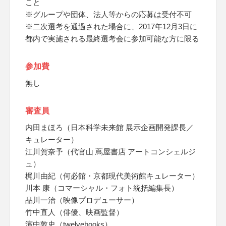
こと
※グループや団体、法人等からの応募は受付不可
※二次選考を通過された場合に、2017年12月3日に
都内で実施される最終選考会に参加可能な方に限る
参加費
無し
審査員
内田まほろ（日本科学未来館 展示企画開発課長／
キュレーター）
江川賀奈予（代官山 蔦屋書店 アートコンシェルジ
ュ）
梶川由紀（何必館・京都現代美術館キュレーター）
川本 康（コマーシャル・フォト統括編集長）
品川一治（映像プロデューサー）
竹中直人（俳優、映画監督）
濱中敦史（twelvebooks）