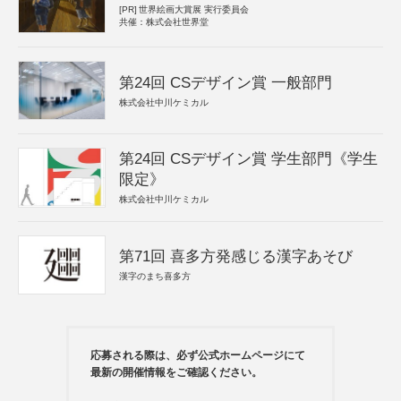
[PR]
世界絵画大賞展 実行委員会
共催：株式会社世界堂
第24回 CSデザイン賞 一般部門
株式会社中川ケミカル
第24回 CSデザイン賞 学生部門《学生
限定》
株式会社中川ケミカル
第71回 喜多方発感じる漢字あそび
漢字のまち喜多方
応募される際は、必ず公式ホームページにて
最新の開催情報をご確認ください。