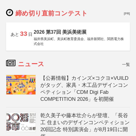
締め切り直前コンテスト
[PR]
2026 第37回 美浜美術展
33
あと
日
福井県美浜町、美浜町教育委員会、福井新聞社、関西電力株
式会社
ニュース
一覧
【公募情報】カインズ×コクヨ×VUILD
がタッグ、家具・木工品デザインコン
ペティション「CDM Digi Fab
COMPETITION 2026」を初開催
乾久美子や藤本壮介らが登壇、「長谷
工 住まいのデザインコンペティション
20回記念 特別講演会」が8月19日に開