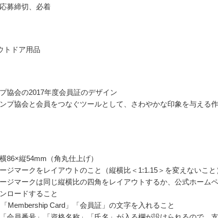
応募締切、必着
ウトドア用品
プ協会の2017年度会員証のデザイン
ンプ協会と会員をつなぐツールとして、さわやかな印象を与える
横86×縦54mm（角丸仕上げ）
ージマークをレイアウトのこと（縦横比＜1:1.15＞を変えないこと
ージマークは同じ縦横比の四角をレイアウトするか、公式ホーム
ンロードすること
」「Membership Card」「会員証」の文字を入れること
「会員番号」「資格名称」「氏名」が入る欄が設けられるので、