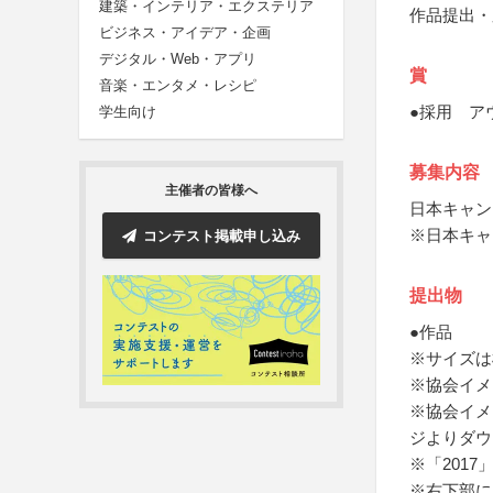
建築・インテリア・エクステリア
作品提出・
ビジネス・アイデア・企画
デジタル・Web・アプリ
賞
音楽・エンタメ・レシピ
●採用 ア
学生向け
募集内容
主催者の皆様へ
日本キャン
※日本キャ
コンテスト掲載申し込み
提出物
●作品
※サイズは
※協会イメ
※協会イメ
ジよりダウ
※「2017
※右下部に