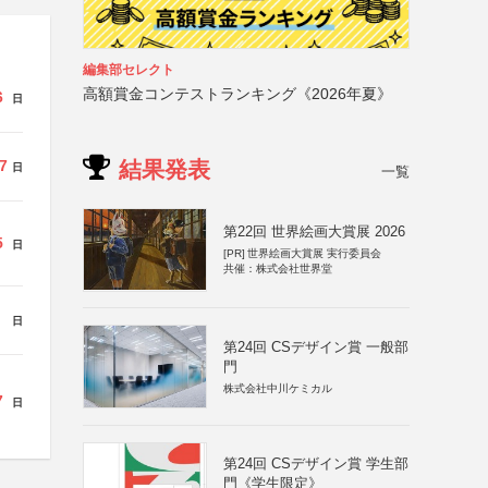
編集部セレクト
高額賞金コンテストランキング《2026年夏》
6
日
結果発表
7
日
一覧
第22回 世界絵画大賞展 2026
5
日
[PR]
世界絵画大賞展 実行委員会
共催：株式会社世界堂
日
第24回 CSデザイン賞 一般部
門
株式会社中川ケミカル
7
日
第24回 CSデザイン賞 学生部
門《学生限定》