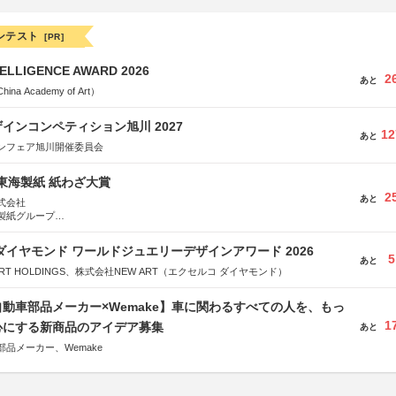
ンテスト
[PR]
TELLIGENCE AWARD 2026
2
あと
a Academy of Art）
インコンペティション旭川 2027
12
あと
ンフェア旭川開催委員会
種東海製紙 紙わざ大賞
2
あと
式会社
製紙グループ
県長泉町
ダイヤモンド ワールドジュエリーデザインアワード 2026
5
あと
RT HOLDINGS、株式会社NEW ART（エクセルコ ダイヤモンド）
動車部品メーカー×Wemake】車に関わるすべての人を、もっ
1
心にする新商品のアイデア募集
あと
品メーカー、Wemake