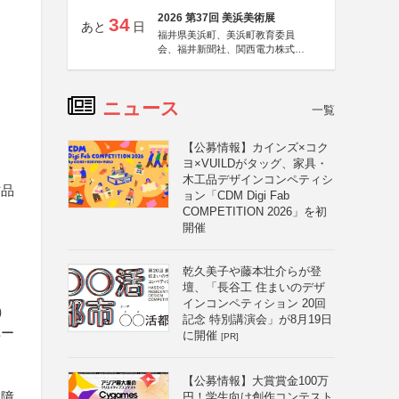
2026 第37回 美浜美術展
34
あと
日
福井県美浜町、美浜町教育委員
会、福井新聞社、関西電力株式会
社
ニュース
一覧
【公募情報】カインズ×コク
ヨ×VUILDがタッグ、家具・
木工品デザインコンペティシ
作品
ョン「CDM Digi Fab
COMPETITION 2026」を初
開催
乾久美子や藤本壮介らが登
壇、「長谷工 住まいのデザ
インコンペティション 20回
）
記念 特別講演会」が8月19日
ペー
に開催
[PR]
【公募情報】大賞賞金100万
支障
円！学生向け創作コンテスト