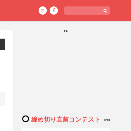
PR
締め切り直前コンテスト
[PR]