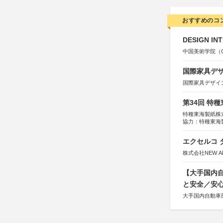
おすすめのコ
DESIGN IN
中国美術学院（Chin
国際家具デザ
国際家具デザイ
第34回 特
特種東海製紙株
協力：特種東海
特別協賛：静岡
エクセルコ 
株式会社NEW A
【大手国内自
と安全／安
大手国内自動車部