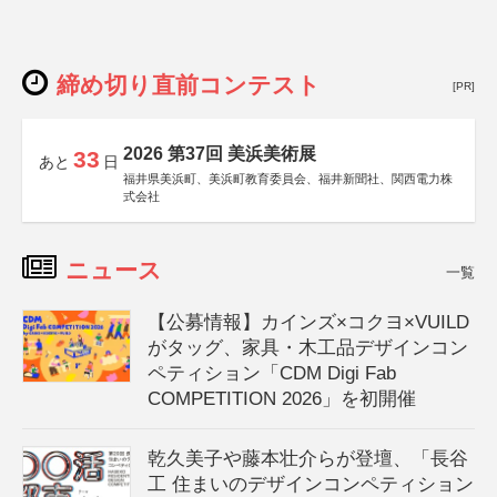
締め切り直前コンテスト
[PR]
2026 第37回 美浜美術展
33
あと
日
福井県美浜町、美浜町教育委員会、福井新聞社、関西電力株
式会社
ニュース
一覧
【公募情報】カインズ×コクヨ×VUILD
がタッグ、家具・木工品デザインコン
ペティション「CDM Digi Fab
COMPETITION 2026」を初開催
乾久美子や藤本壮介らが登壇、「長谷
工 住まいのデザインコンペティション