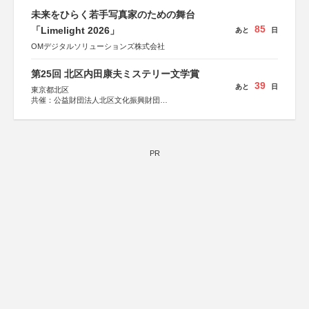
未来をひらく若手写真家のための舞台
85
「Limelight 2026」
あと
日
OMデジタルソリューションズ株式会社
第25回 北区内田康夫ミステリー文学賞
39
あと
日
東京都北区
共催：公益財団法人北区文化振興財団
協力：一般財団法人内田康夫財団
協賛：株式会社実業之日本社
PR