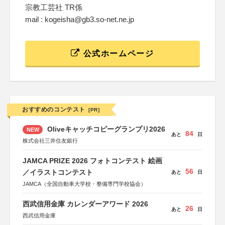
宗教工芸社 TR係
mail : kogeisha@gb3.so-net.ne.jp
公式ホームページ
おすすめのコンテスト
[PR]
Oliveキャッチコピーグランプリ2026
NEW
84
あと
日
株式会社三井住友銀行
JAMCA PRIZE 2026 フォトコンテスト 絵画
56
／イラストコンテスト
あと
日
JAMCA（全国自動車大学校・整備専門学校協会）
西武信用金庫 カレンダーアワード 2026
26
あと
日
西武信用金庫