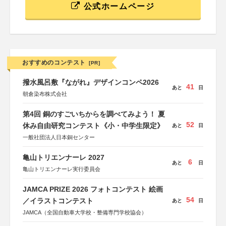
公式ホームページ
おすすめのコンテスト
[PR]
撥水風呂敷『ながれ』デザインコンペ2026
41
あと
日
朝倉染布株式会社
第4回 銅のすごいちからを調べてみよう！ 夏
52
休み自由研究コンテスト《小・中学生限定》
あと
日
一般社団法人日本銅センター
亀山トリエンナーレ 2027
6
あと
日
亀山トリエンナーレ実行委員会
JAMCA PRIZE 2026 フォトコンテスト 絵画
54
／イラストコンテスト
あと
日
JAMCA（全国自動車大学校・整備専門学校協会）