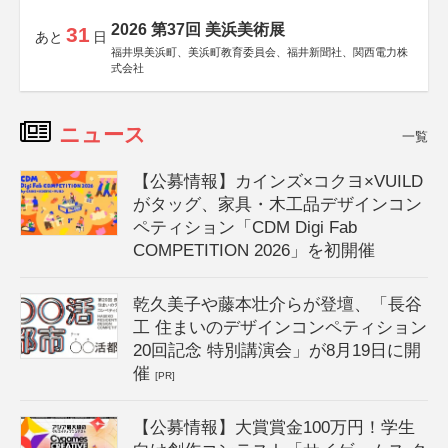
2026 第37回 美浜美術展
31
あと
日
福井県美浜町、美浜町教育委員会、福井新聞社、関西電力株
式会社
ニュース
一覧
【公募情報】カインズ×コクヨ×VUILD
がタッグ、家具・木工品デザインコン
ペティション「CDM Digi Fab
COMPETITION 2026」を初開催
乾久美子や藤本壮介らが登壇、「長谷
工 住まいのデザインコンペティション
20回記念 特別講演会」が8月19日に開
催
[PR]
【公募情報】大賞賞金100万円！学生