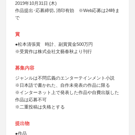
2019年10月31日 (木)
作品提出･応募締切､消印有効 ※Web応募は24時ま
で
賞
●松本清張賞 時計、副賞賞金500万円
※受賞作は株式会社文藝春秋より刊行
募集内容
ジャンルは不問広義のエンターテインメント小説
※日本語で書かれた、自作未発表の作品に限る
※インターネット上で発表した作品や自費出版した
作品は応募不可
※二重投稿は失格とする
提出物
●作品