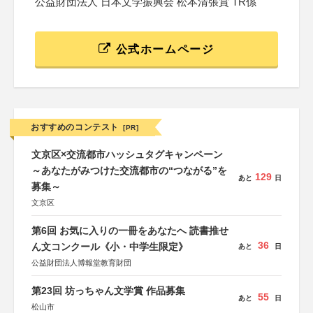
公益財団法人 日本文学振興会 松本清張賞 TR係
公式ホームページ
おすすめのコンテスト
[PR]
文京区×交流都市ハッシュタグキャンペーン
～あなたがみつけた交流都市の“つながる”を
129
あと
日
募集～
文京区
第6回 お気に入りの一冊をあなたへ 読書推せ
36
ん文コンクール《小・中学生限定》
あと
日
公益財団法人博報堂教育財団
第23回 坊っちゃん文学賞 作品募集
55
あと
日
松山市