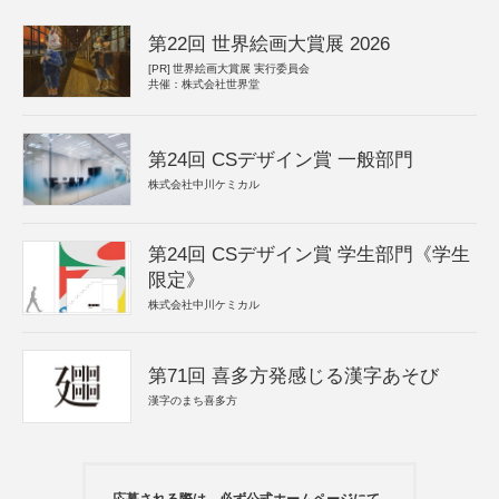
第22回 世界絵画大賞展 2026
[PR]
世界絵画大賞展 実行委員会
共催：株式会社世界堂
第24回 CSデザイン賞 一般部門
株式会社中川ケミカル
第24回 CSデザイン賞 学生部門《学生
限定》
株式会社中川ケミカル
第71回 喜多方発感じる漢字あそび
漢字のまち喜多方
応募される際は、必ず公式ホームページにて