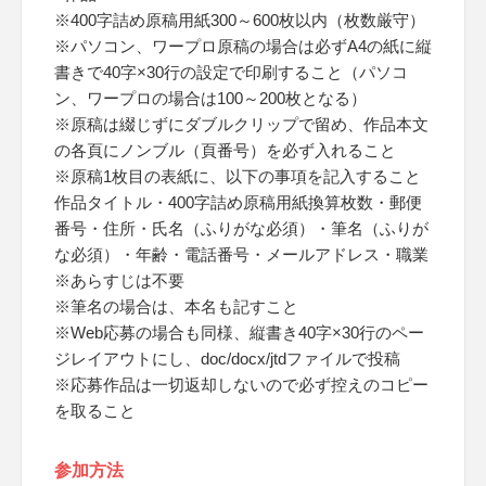
※400字詰め原稿用紙300～600枚以内（枚数厳守）
※パソコン、ワープロ原稿の場合は必ずA4の紙に縦
書きで40字×30行の設定で印刷すること（パソコ
ン、ワープロの場合は100～200枚となる）
※原稿は綴じずにダブルクリップで留め、作品本文
の各頁にノンブル（頁番号）を必ず入れること
※原稿1枚目の表紙に、以下の事項を記入すること
作品タイトル・400字詰め原稿用紙換算枚数・郵便
番号・住所・氏名（ふりがな必須）・筆名（ふりが
な必須）・年齢・電話番号・メールアドレス・職業
※あらすじは不要
※筆名の場合は、本名も記すこと
※Web応募の場合も同様、縦書き40字×30行のペー
ジレイアウトにし、doc/docx/jtdファイルで投稿
※応募作品は一切返却しないので必ず控えのコピー
を取ること
参加方法