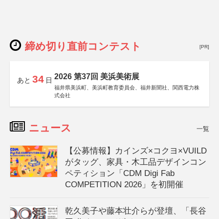
締め切り直前コンテスト
[PR]
2026 第37回 美浜美術展
34
あと
日
福井県美浜町、美浜町教育委員会、福井新聞社、関西電力株
式会社
ニュース
一覧
【公募情報】カインズ×コクヨ×VUILD
がタッグ、家具・木工品デザインコン
ペティション「CDM Digi Fab
COMPETITION 2026」を初開催
乾久美子や藤本壮介らが登壇、「長谷