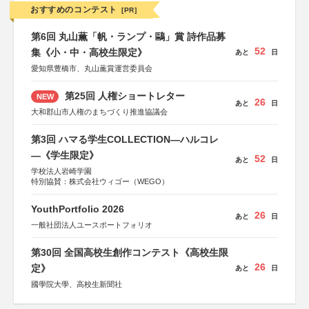
おすすめのコンテスト
[PR]
第6回 丸山薫「帆・ランプ・鷗」賞 詩作品募
52
集《小・中・高校生限定》
あと
日
愛知県豊橋市、丸山薫賞運営委員会
第25回 人権ショートレター
NEW
26
あと
日
大和郡山市人権のまちづくり推進協議会
第3回 ハマる学生COLLECTION―ハルコレ
―《学生限定》
52
あと
日
学校法人岩崎学園
特別協賛：株式会社ウィゴー（WEGO）
YouthPortfolio 2026
26
あと
日
一般社団法人ユースポートフォリオ
第30回 全国高校生創作コンテスト《高校生限
26
定》
あと
日
國學院大學、高校生新聞社