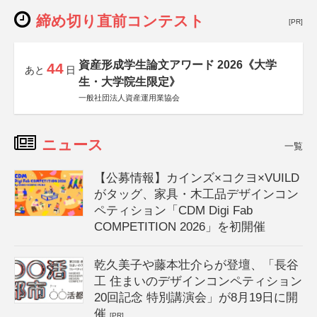
締め切り直前コンテスト
[PR]
資産形成学生論文アワード 2026《大学
44
あと
日
生・大学院生限定》
一般社団法人資産運用業協会
ニュース
一覧
【公募情報】カインズ×コクヨ×VUILD
がタッグ、家具・木工品デザインコン
ペティション「CDM Digi Fab
COMPETITION 2026」を初開催
乾久美子や藤本壮介らが登壇、「長谷
工 住まいのデザインコンペティション
20回記念 特別講演会」が8月19日に開
催
[PR]