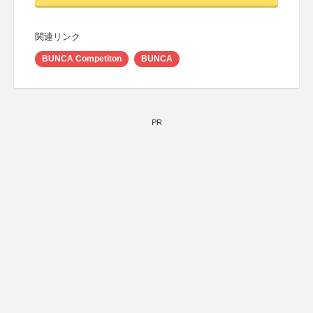
関連リンク
BUNCA Competiton
BUNCA
PR