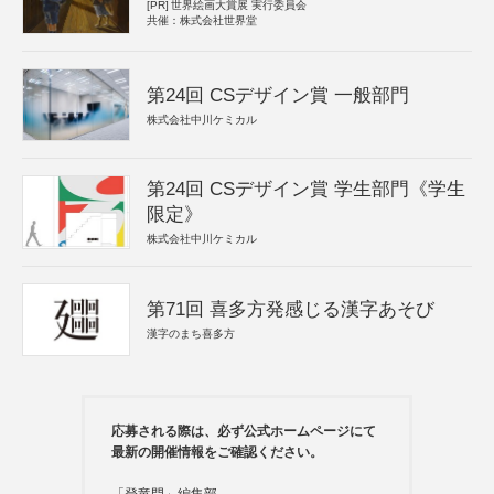
[PR]
世界絵画大賞展 実行委員会
共催：株式会社世界堂
第24回 CSデザイン賞 一般部門
株式会社中川ケミカル
第24回 CSデザイン賞 学生部門《学生
限定》
株式会社中川ケミカル
第71回 喜多方発感じる漢字あそび
漢字のまち喜多方
応募される際は、必ず公式ホームページにて
最新の開催情報をご確認ください。
「登竜門」編集部