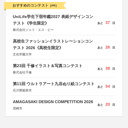
おすすめのコンテスト
[PR]
UniLife学生下宿年鑑2027 表紙デザインコン
37
テスト《学生限定》
あと
日
株式会社ジェイ・エス・ビー
高校生ファッションイラストレーションコン
26
テスト 2026《高校生限定》
あと
日
文化学園大学
第23回 千修イラスト＆写真コンテスト
38
あと
日
株式会社千修
第11回 ウルトラアート九谷ぬり絵コンテスト
54
あと
日
石川県能美市
AMAGASAKI DESIGN COMPETITION 2026
20
あと
日
尼崎市