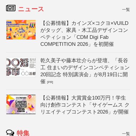
ニュース
一覧
【公募情報】カインズ×コクヨ×VUILD
がタッグ、家具・木工品デザインコン
ペティション「CDM Digi Fab
COMPETITION 2026」を初開催
乾久美子や藤本壮介らが登壇、「長谷
工 住まいのデザインコンペティション
20回記念 特別講演会」が8月19日に開
催
[PR]
【公募情報】大賞賞金100万円！学生
向け創作コンテスト「サイゲームス ク
リエイティブコンテスト2026」が開催
特集
一覧