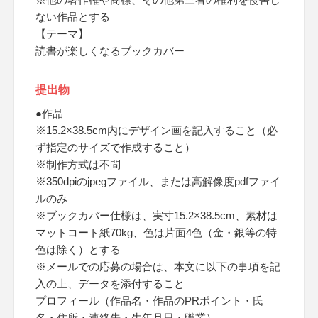
ない作品とする
【テーマ】
読書が楽しくなるブックカバー
提出物
●作品
※15.2×38.5cm内にデザイン画を記入すること（必
ず指定のサイズで作成すること）
※制作方式は不問
※350dpiのjpegファイル、または高解像度pdfファイ
ルのみ
※ブックカバー仕様は、実寸15.2×38.5cm、素材は
マットコート紙70kg、色は片面4色（金・銀等の特
色は除く）とする
※メールでの応募の場合は、本文に以下の事項を記
入の上、データを添付すること
プロフィール（作品名・作品のPRポイント・氏
名・住所・連絡先・生年月日・職業）