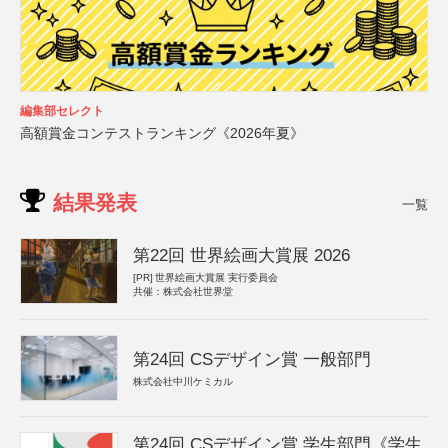
編集部セレクト
高額賞金コンテストランキング《2026年夏》
結果発表
一覧
第22回 世界絵画大賞展 2026
[PR]
世界絵画大賞展 実行委員会
共催：株式会社世界堂
第24回 CSデザイン賞 一般部門
株式会社中川ケミカル
第24回 CSデザイン賞 学生部門《学生