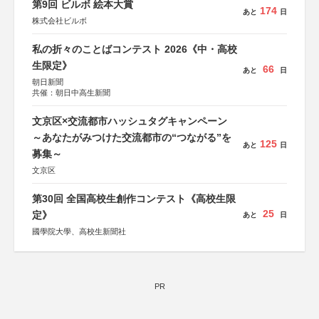
第9回 ビルボ 絵本大賞
174
あと
日
株式会社ビルボ
私の折々のことばコンテスト 2026《中・高校
生限定》
66
あと
日
朝日新聞
共催：朝日中高生新聞
文京区×交流都市ハッシュタグキャンペーン
～あなたがみつけた交流都市の“つながる”を
125
あと
日
募集～
文京区
第30回 全国高校生創作コンテスト《高校生限
25
定》
あと
日
國學院大學、高校生新聞社
PR