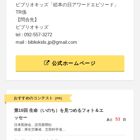
ビブリオキッズ「絵本の日アワードエピソード」
TR係
【問合先】
ビブリオキッズ
tel : 092-557-3272
mail : bibliokids.jp@gmail.com
公式ホームページ
おすすめのコンテスト
[PR]
第10回 生命（いのち）を見つめるフォト＆エ
ッセー
53
あと
日
日本医師会、読売新聞社
後援：厚生労働省、文部科学省
協賛：東京海上日動火災保険株式会社、東京海上日動あん
しん生命保険株式会社