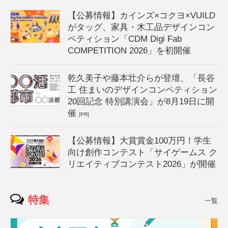
【公募情報】カインズ×コクヨ×VUILD
がタッグ、家具・木工品デザインコン
ペティション「CDM Digi Fab
COMPETITION 2026」を初開催
乾久美子や藤本壮介らが登壇、「長谷
工 住まいのデザインコンペティション
20回記念 特別講演会」が8月19日に開
催
[PR]
【公募情報】大賞賞金100万円！学生
向け創作コンテスト「サイゲームス ク
リエイティブコンテスト2026」が開催
特集
一覧