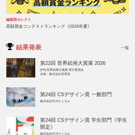
編集部セレクト
高額賞金コンテストランキング《2026年夏》
結果発表
一覧
第22回 世界絵画大賞展 2026
[PR]
世界絵画大賞展 実行委員会
共催：株式会社世界堂
第24回 CSデザイン賞 一般部門
株式会社中川ケミカル
第24回 CSデザイン賞 学生部門《学生
限定》
株式会社中川ケミカル