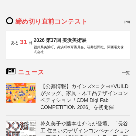
締め切り直前コンテスト
[PR]
2026 第37回 美浜美術展
31
あと
日
福井県美浜町、美浜町教育委員会、福井新聞社、関西電力株
式会社
ニュース
一覧
【公募情報】カインズ×コクヨ×VUILD
がタッグ、家具・木工品デザインコン
ペティション「CDM Digi Fab
COMPETITION 2026」を初開催
乾久美子や藤本壮介らが登壇、「長谷
工 住まいのデザインコンペティション