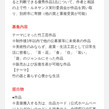
ると判断できる優秀作品1点について、作者と相談
の上で竹・ルネサンス実行委員会が作品を買い取
り、別府市に寄贈（他の賞と重複受賞が可能）
募集内容
テーマにそった竹工芸作品
※制作後1年以内で他の公募展等に未発表の作品
※美術性のみならず、産業・生活工芸として日常生
活に密着し、「茶・花」「食」「住」「装い」
「遊」のジャンルにそった作品
※販売および反復生産が可能な作品
【テーマ】
竹の器と暮らす心豊かな生活
提出物
●作品
※直接搬入する方は、出品カード（公式ホームペー
ジよりダウンロード）を持参の上、会場窓口で応募