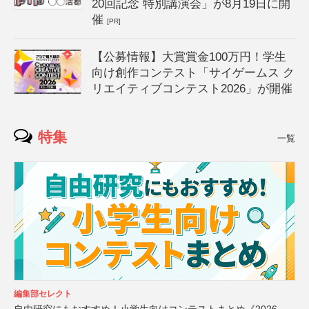
20回記念 特別講演会」が8月19日に開
催
[PR]
【公募情報】大賞賞金100万円！学生
向け創作コンテスト「サイゲームス ク
リエイティブコンテスト2026」が開催
特集
一覧
編集部セレクト