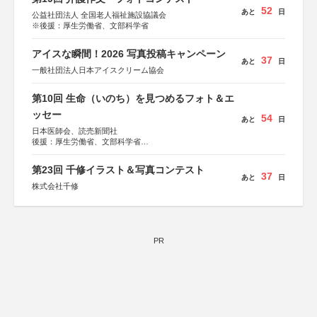
52
あと
日
公益社団法人 全国老人福祉施設協議会
※後援：厚生労働省、文部科学省
アイスな瞬間！2026 写真投稿キャンペーン
37
あと
日
一般社団法人日本アイスクリーム協会
第10回 生命（いのち）を見つめるフォト＆エ
ッセー
54
あと
日
日本医師会、読売新聞社
後援：厚生労働省、文部科学省
協賛：東京海上日動火災保険株式会社、東京海上日動あん
しん生命保険株式会社
第23回 千修イラスト＆写真コンテスト
37
あと
日
株式会社千修
PR