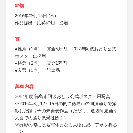
締切
2016年09月15日 (木)
作品提出・応募締切、必着
賞
●推薦（1点） 賞金5万円、2017年阿波おどり公式
ポスターに採用
●特選（2点） 賞金1万円
●入選（5点） 記念品
募集内容
2017年度 徳島市阿波おどり公式ポスター用写真
※2016年8月12～15日の間に徳島市の阿波踊りで撮
影した踊り子の未発表作品（ただし、選抜阿波踊り
大会での踊り風景は除く）
※撮影の際には被写体となる人物に必ず了承を得る
こと