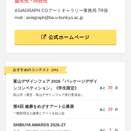
提出先・問合先
ASIAGRAPH CGアートギャラリー事務局 TR係
mail : asiagraph@ba.u-bunkyo.ac.jp
公式ホームページ
おすすめのコンテスト
[PR]
富山デザインフェア 2026「パッケージデザイ
35
ンコンペティション」《学生限定》
あと
日
富山市（運営：富山デザインフェア実行委員会）
第4回 健康をめざすアート公募展
10
あと
日
一般財団法人健康とアートを結ぶ会
SHIBUYA AWARDS 2026-27
1
あと
日