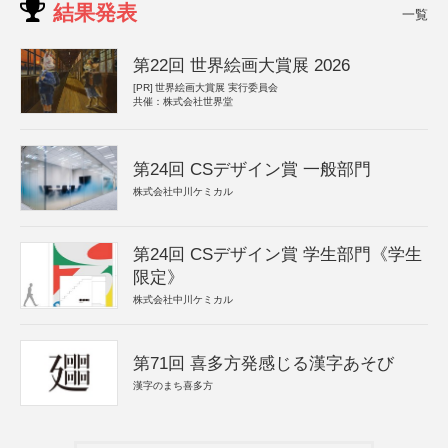
結果発表
一覧
第22回 世界絵画大賞展 2026
[PR]
世界絵画大賞展 実行委員会
共催：株式会社世界堂
第24回 CSデザイン賞 一般部門
株式会社中川ケミカル
第24回 CSデザイン賞 学生部門《学生
限定》
株式会社中川ケミカル
第71回 喜多方発感じる漢字あそび
漢字のまち喜多方