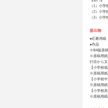
（1）小学
（2）小学
（3）小学
提出物
●応募用紙
●作品
※B4版原
※原稿用紙
行目から文
【小学校低
※原稿用紙
【小学校中
※原稿用紙
【小学校高
※原稿用紙