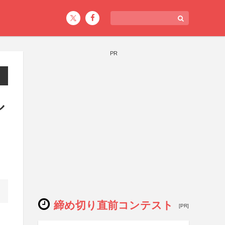
PR
ル
締め切り直前コンテスト
[PR]