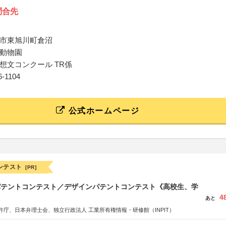
問合先
市東旭川町倉沼
動物園
想文コンクール TR係
36-1104
公式ホームページ
ンテスト
[PR]
 パテントコンテスト／デザインパテントコンテスト《高校生、学
4
あと
許庁、日本弁理士会、独立行政法人 工業所有権情報・研修館（INPIT）