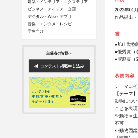
建築・インテリア・エクステリア
ビジネス・アイデア・企画
2023年01月
デジタル・Web・アプリ
作品提出・
音楽・エンタメ・レシピ
学生向け
賞
●旭山動物
●優秀賞（
主催者の皆様へ
●奨励賞（
コンテスト掲載申し込み
募集内容
テーマにそ
【テーマ】
動物につい
ことを表現
※動物＝生
不可
※動物図鑑
【部門】