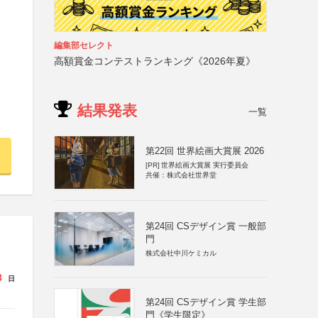
編集部セレクト
高額賞金コンテストランキング《2026年夏》
結果発表
一覧
第22回 世界絵画大賞展 2026
[PR]
世界絵画大賞展 実行委員会
共催：株式会社世界堂
第24回 CSデザイン賞 一般部
門
株式会社中川ケミカル
8
日
第24回 CSデザイン賞 学生部
門《学生限定》