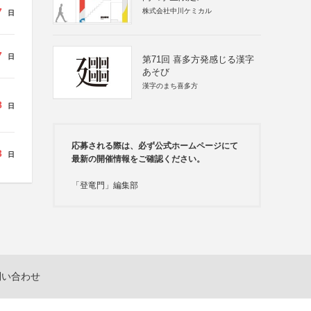
7
株式会社中川ケミカル
日
7
日
第71回 喜多方発感じる漢字
あそび
漢字のまち喜多方
8
日
応募される際は、必ず公式ホームページにて
3
日
最新の開催情報をご確認ください。
「登竜門」編集部
問い合わせ