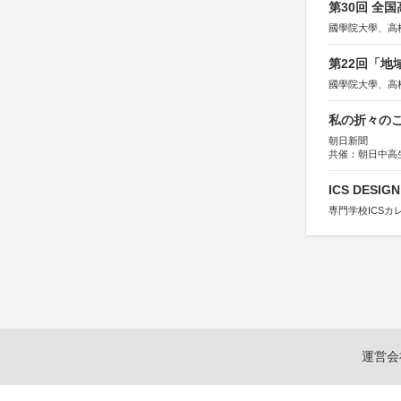
第30回 全
國學院大學、高
第22回「
國學院大學、高
私の折々のこ
朝日新聞
共催：朝日中高
ICS DESI
専門学校ICSカ
運営会