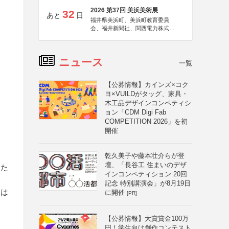
2026 第37回 美浜美術展
32
あと
日
福井県美浜町、美浜町教育委員
会、福井新聞社、関西電力株式会
社
ニュース
一覧
【公募情報】カインズ×コク
ヨ×VUILDがタッグ、家具・
木工品デザインコンペティシ
ョン「CDM Digi Fab
COMPETITION 2026」を初
開催
乾久美子や藤本壮介らが登
壇、「長谷工 住まいのデザ
じた
インコンペティション 20回
記念 特別講演会」が8月19日
物は
に開催
[PR]
【公募情報】大賞賞金100万
円！学生向け創作コンテスト