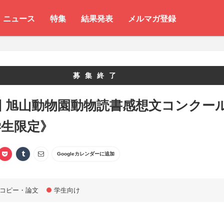
ニュース
特集
結果発表
メルマガ登録
募集終了
回 旭山動物園動物読書感想文コンクー
学生限定》
Googleカレンダーに追加
コピー・論文
学生向け