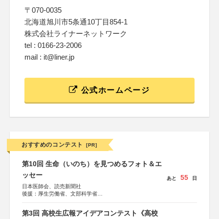
〒070-0035
北海道旭川市5条通10丁目854-1
株式会社ライナーネットワーク
tel : 0166-23-2006
mail : it@liner.jp
公式ホームページ
おすすめのコンテスト
[PR]
第10回 生命（いのち）を見つめるフォト＆エ
ッセー
55
あと
日
日本医師会、読売新聞社
後援：厚生労働省、文部科学省
協賛：東京海上日動火災保険株式会社、東京海上日動あん
しん生命保険株式会社
第3回 高校生広報アイデアコンテスト《高校