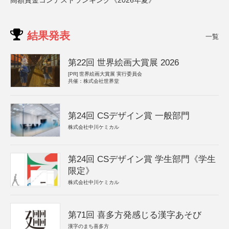
高額賞金コンテストランキング《2026年夏》
結果発表
一覧
第22回 世界絵画大賞展 2026
[PR]
世界絵画大賞展 実行委員会
共催：株式会社世界堂
第24回 CSデザイン賞 一般部門
株式会社中川ケミカル
第24回 CSデザイン賞 学生部門《学生
限定》
株式会社中川ケミカル
第71回 喜多方発感じる漢字あそび
漢字のまち喜多方